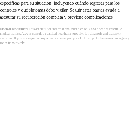
específicas para su situación, incluyendo cuándo regresar para los
controles y qué síntomas debe vigilar. Seguir estas pautas ayuda a
asegurar su recuperación completa y previene complicaciones.
Medical Disclaimer:
This article is for informational purposes only and does not constitute
medical advice. Always consult a qualified healthcare provider for diagnosis and treatment
decisions. If you are experiencing a medical emergency, call 911 or go to the nearest emergency
room immediately.