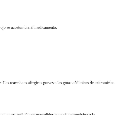
l ojo se acostumbra al medicamento.
 Las reacciones alérgicas graves a las gotas oftálmicas de azitromicina
a u otros antibióticos macrólidos como la eritromicina o la