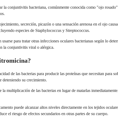
tar la conjuntivitis bacteriana, comúnmente conocida como "ojo rosado".
os.
ojecimiento, secreción, picazón o una sensación arenosa en el ojo caus
incluyendo especies de Staphylococcus y Streptococcus.
den usarse para tratar otras infecciones oculares bacterianas según lo d
la conjuntivitis viral o alérgica.
itromicina?
acidad de las bacterias para producir las proteínas que necesitan para s
te deteniendo su crecimiento.
ne la multiplicación de las bacterias en lugar de matarlas inmediatament
camento puede alcanzar altos niveles directamente en los tejidos ocular
duce el riesgo de efectos secundarios en otras partes de su cuerpo.