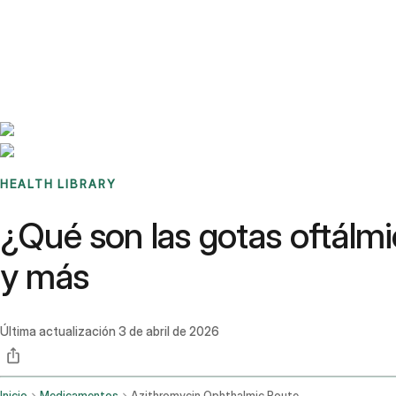
Benchmarks
Stories
FAQ
Sign up / Log in
HEALTH LIBRARY
¿Qué son las gotas oftálmi
y más
Última actualización
3 de abril de 2026
Inicio
Medicamentos
Azithromycin Ophthalmic Route