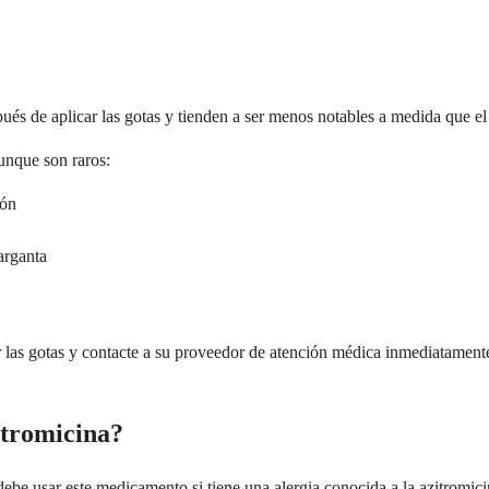
és de aplicar las gotas y tienden a ser menos notables a medida que e
unque son raros:
ión
arganta
 las gotas y contacte a su proveedor de atención médica inmediatamente.
itromicina?
be usar este medicamento si tiene una alergia conocida a la azitromicin