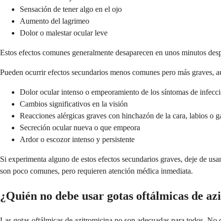
Sensación de tener algo en el ojo
Aumento del lagrimeo
Dolor o malestar ocular leve
Estos efectos comunes generalmente desaparecen en unos minutos despu
Pueden ocurrir efectos secundarios menos comunes pero más graves, a
Dolor ocular intenso o empeoramiento de los síntomas de infecc
Cambios significativos en la visión
Reacciones alérgicas graves con hinchazón de la cara, labios o g
Secreción ocular nueva o que empeora
Ardor o escozor intenso y persistente
Si experimenta alguno de estos efectos secundarios graves, deje de usar
son poco comunes, pero requieren atención médica inmediata.
¿Quién no debe usar gotas oftálmicas de az
Las gotas oftálmicas de azitromicina no son adecuadas para todos. No de