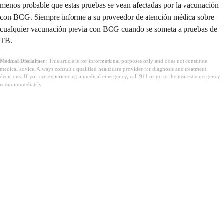
menos probable que estas pruebas se vean afectadas por la vacunación
con BCG. Siempre informe a su proveedor de atención médica sobre
cualquier vacunación previa con BCG cuando se someta a pruebas de
TB.
Medical Disclaimer:
This article is for informational purposes only and does not constitute
medical advice. Always consult a qualified healthcare provider for diagnosis and treatment
decisions. If you are experiencing a medical emergency, call 911 or go to the nearest emergency
room immediately.