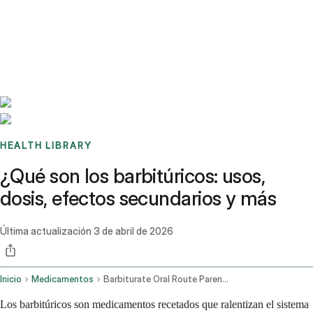
Benchmarks
Stories
FAQ
Sign up / Log in
HEALTH LIBRARY
¿Qué son los barbitúricos: usos,
dosis, efectos secundarios y más
Última actualización
3 de abril de 2026
Inicio
Medicamentos
Barbiturate Oral Route Parenteral Route Rectal Route
Los barbitúricos son medicamentos recetados que ralentizan el sistema