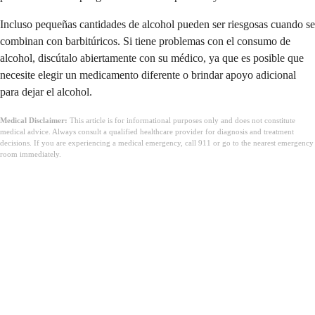
Incluso pequeñas cantidades de alcohol pueden ser riesgosas cuando se
combinan con barbitúricos. Si tiene problemas con el consumo de
alcohol, discútalo abiertamente con su médico, ya que es posible que
necesite elegir un medicamento diferente o brindar apoyo adicional
para dejar el alcohol.
Medical Disclaimer:
This article is for informational purposes only and does not constitute
medical advice. Always consult a qualified healthcare provider for diagnosis and treatment
decisions. If you are experiencing a medical emergency, call 911 or go to the nearest emergency
room immediately.