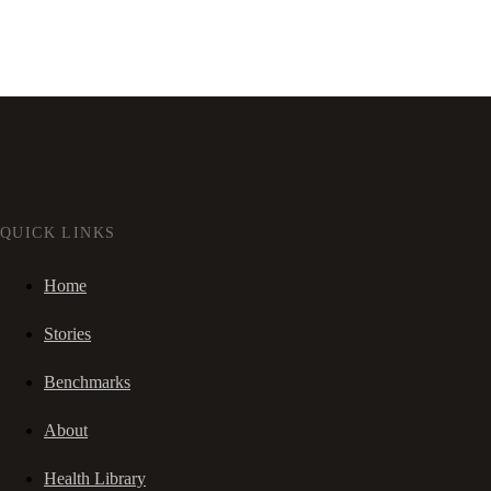
QUICK LINKS
Home
Stories
Benchmarks
About
Health Library