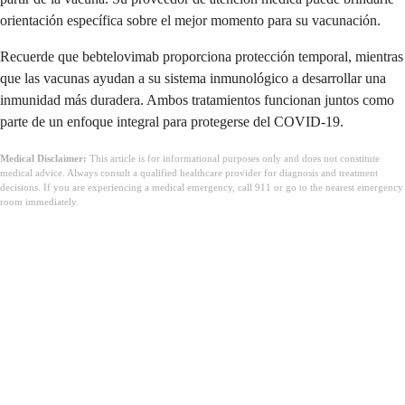
orientación específica sobre el mejor momento para su vacunación.
Recuerde que bebtelovimab proporciona protección temporal, mientras
que las vacunas ayudan a su sistema inmunológico a desarrollar una
inmunidad más duradera. Ambos tratamientos funcionan juntos como
parte de un enfoque integral para protegerse del COVID-19.
Medical Disclaimer:
This article is for informational purposes only and does not constitute
medical advice. Always consult a qualified healthcare provider for diagnosis and treatment
decisions. If you are experiencing a medical emergency, call 911 or go to the nearest emergency
room immediately.