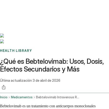
Benchmarks
Stories
FAQ
Sign up / Log in
HEALTH LIBRARY
¿Qué es Bebtelovimab: Usos, Dosis,
Efectos Secundarios y Más
Última actualización
3 de abril de 2026
Inicio
Medicamentos
Bebtelovimab Intravenous Route
Bebtelovimab es un tratamiento con anticuerpos monoclonales