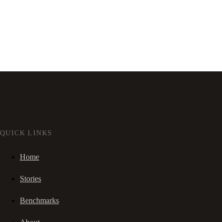
QUICK LINKS
Home
Stories
Benchmarks