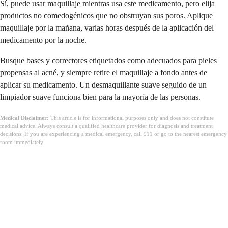
Sí, puede usar maquillaje mientras usa este medicamento, pero elija
productos no comedogénicos que no obstruyan sus poros. Aplique
maquillaje por la mañana, varias horas después de la aplicación del
medicamento por la noche.
Busque bases y correctores etiquetados como adecuados para pieles
propensas al acné, y siempre retire el maquillaje a fondo antes de
aplicar su medicamento. Un desmaquillante suave seguido de un
limpiador suave funciona bien para la mayoría de las personas.
Medical Disclaimer:
This article is for informational purposes only and does not constitute
medical advice. Always consult a qualified healthcare provider for diagnosis and treatment
decisions. If you are experiencing a medical emergency, call 911 or go to the nearest emergency
room immediately.