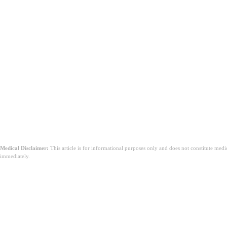
Dolor o ardor al orinar
Necesidad frecuente de orinar
Orina turbia o con mal olor
Dolor en la parte inferior del abdomen o la espalda
Fiebre
Medical Disclaimer:
This article is for informational purposes only and does not constitute med
immediately.