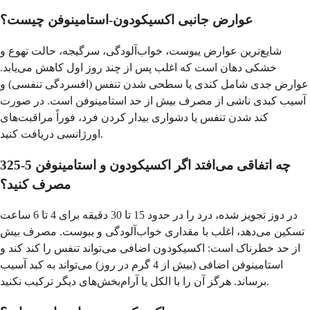
عوارض جانبی اکسیکودون-استامینوفن چیست؟
شایع‌ترین عوارض یبوست، خواب‌آلودگی، سرگیجه، حالت تهوع و
خشکی دهان است که اغلب پس از چند روز اول کاهش می‌یابد.
عوارض جدی شامل کندی یا سطحی شدن تنفس (افسردگی تنفسی) و
آسیب کبدی ناشی از مصرف بیش از حد استامینوفن است. در صورت
کند شدن تنفس یا دشواری بیدار کردن فرد، فوراً مراقبت‌های
اورژانسی دریافت کنید.
چه اتفاقی می‌افتد اگر اکسیکودون و استامینوفن 5-325
مصرف کنید؟
در دوز تجویز شده، درد را در حدود 15 تا 30 دقیقه برای 4 تا 6 ساعت
تسکین می‌دهد، اغلب با مقداری خواب‌آلودگی و یبوست. مصرف بیش
از حد خطرناک است: اکسیکودون اضافی می‌تواند تنفس را کند کند و
استامینوفن اضافی (بیش از 4 گرم در روز) می‌تواند به کبد آسیب
برساند. هرگز آن را با الکل یا آرام‌بخش‌های دیگر ترکیب نکنید.