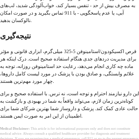
به مصرف بیش از حد - تنفس بسیار کند، خواب‌آلودگی شدید، لب‌های
آبی، یا عدم پاسخگویی - با 911 تماس بگیرید و در صورت امکان
نالوکسان بدهید.
نتیجه‌گیری
قرص اکسیکودون/استامینوفن 5-325 میلی‌گرم، ابزاری قانونی و مؤثر
برای مدیریت دردهای جدی هنگام استفاده صحیح است. درک اینکه هر
ماده چه کاری انجام می‌دهد، رعایت حد استامینوفن روزانه، توجه به
علائم وابستگی، و صادق بودن با پزشک در مورد لیست کامل داروها،
چهار مورد مهم‌ترین هستند.
این دارو نیازمند احترام و توجه است، نه ترس. با استفاده صحیح و برای
کوتاه‌ترین زمان لازم، می‌تواند واقعاً به شما در بهبودی و بازگشت به
حالت عادی کمک کند. پزشک و داروساز شما بهترین شرکای شما برای
اطمینان از این امر به صورت ایمن هستند.
Medical Disclaimer:
This article is for informational purposes only and does not constitute
medical advice. Always consult a qualified healthcare provider for diagnosis and treatment
decisions. If you are experiencing a medical emergency, call 911 or go to the nearest emergency