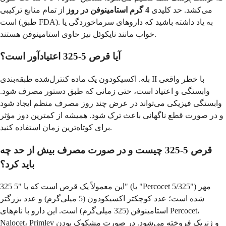
می‌کشد. حد کلیدی
4 گرم استامینوفن در روز
از تمام منابع ترکیبی
است (طبق FDA). به یاد داشته باشید که داروهای سرماخوردگی یا
خواب مانند نایکوئل نیز حاوی استامینوفن هستند.
آیا قرص 5-325 اعتیادآور است؟
بله. اکسیکودون یک ماده کنترل‌شده طبقه‌بندی II با خطر واقعی
وابستگی و اعتیاد است، حتی زمانی که طبق دستور مصرف شود.
وابستگی فیزیکی می‌تواند در عرض چند روز مصرف منظم ایجاد شود
و در صورت قطع ناگهانی باعث ترک شود. همیشه از کمترین دوز مؤثر
برای کوتاه‌ترین زمان استفاده کنید.
قرص 5-325 چیست و در صورت مصرف بیش از حد چه
باید کرد؟
این معمولاً یک قرص است که با "5 325" (یا "Percocet 5/325") مهر
شده است؛ عدد کوچکتر اکسیکودون (5 میلی‌گرم) و عدد بزرگتر
استامینوفن (325 میلی‌گرم) است. این دارو با نام‌های Percocet،
Nalocet، Primlev و ژنریک فروخته می‌شود. در صورت مشکوک بودن