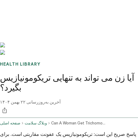
Benchmarks
Stories
FAQ
Sign up / Log in
HEALTH LIBRARY
آیا زن می تواند به تنهایی تریکومونیازیس
بگیرد؟
آخرین به‌روزرسانی
۲۲ بهمن ۱۴۰۴
Can A Woman Get Trichomoniasis On Her Own
وبلاگ سلامت
صفحه اصلی
پاسخ صریح این است: تریکومونیازیس یک عفونت مقاربتی است. برای