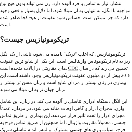
انتشار، نیاز به تماس با فرد آلوده دارد. زن نمی تواند بدون هیچ نوع
مواجهه با انگل، به تنهایی به آن مبتلا شود. اما دلایل بسیار واقعی وجود
دارد که چرا ممکن است احساس شود عفونت از هیچ کجا ظاهر شده
است.
تریکومونیازیس چیست؟
تریکومونیازیس، که اغلب "تریک" نامیده می شود، ناشی از یک انگل
ریز به نام تریکوموناس واژینالیس است. این یکی از شایع ترین عفونت
تخمین می زند که در سال
CDC
های مقاربتی در ایالات متحده است.
2018 بیش از دو میلیون عفونت تریکومونیازیس وجود داشته است. این
بیماری در زنان بیشتر از مردان شایع است و زنان مسن تر بیشتر از
زنان جوان تر به آن مبتلا می شوند.
این انگل دستگاه ادراری تناسلی را آلوده می کند. در زنان، این شامل
واژن، مجرای ادرار و گاهی اوقات مثانه می شود. در مردان، عمدتاً
مجرای ادرار را تحت تاثیر قرار می دهد. این بیماری از طریق تماس
جنسی، معمولاً مقاربت واژینال، اما همچنین از طریق تماس فرج به
فرج، اسباب بازی های جنسی مشترک، و لمس اندام تناسلی شریک