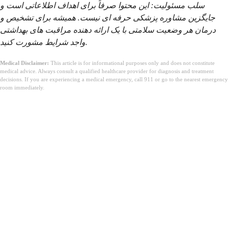
سلب مسئولیت: این محتوا صرفاً برای اهداف اطلاعاتی است و
جایگزین مشاوره پزشکی حرفه ای نیست. همیشه برای تشخیص و
درمان هر وضعیت سلامتی با یک ارائه دهنده مراقبت های بهداشتی
واجد شرایط مشورت کنید.
Medical Disclaimer:
This article is for informational purposes only and does not constitute
medical advice. Always consult a qualified healthcare provider for diagnosis and treatment
decisions. If you are experiencing a medical emergency, call 911 or go to the nearest emergency
room immediately.