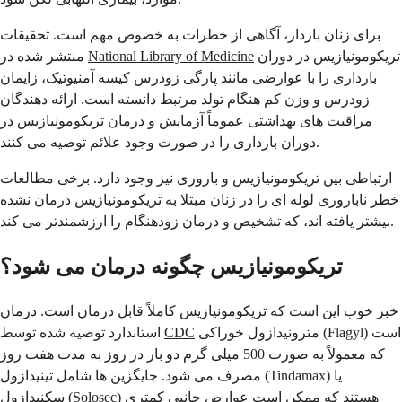
برای زنان باردار، آگاهی از خطرات به خصوص مهم است. تحقیقات
تریکومونیازیس در دوران
National Library of Medicine
منتشر شده در
بارداری را با عوارضی مانند پارگی زودرس کیسه آمنیوتیک، زایمان
زودرس و وزن کم هنگام تولد مرتبط دانسته است. ارائه دهندگان
مراقبت های بهداشتی عموماً آزمایش و درمان تریکومونیازیس در
دوران بارداری را در صورت وجود علائم توصیه می کنند.
ارتباطی بین تریکومونیازیس و باروری نیز وجود دارد. برخی مطالعات
خطر ناباروری لوله ای را در زنان مبتلا به تریکومونیازیس درمان نشده
بیشتر یافته اند، که تشخیص و درمان زودهنگام را ارزشمندتر می کند.
تریکومونیازیس چگونه درمان می شود؟
خبر خوب این است که تریکومونیازیس کاملاً قابل درمان است. درمان
مترونیدازول خوراکی (Flagyl) است
CDC
استاندارد توصیه شده توسط
که معمولاً به صورت 500 میلی گرم دو بار در روز به مدت هفت روز
مصرف می شود. جایگزین ها شامل تینیدازول (Tindamax) یا
سکنیدازول (Solosec) هستند که ممکن است عوارض جانبی کمتری