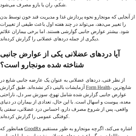
شکم، ران یا بازو مصرف می‌شود.
از آنجایی که مونجارو نحوه پردازش غذا و مدیریت قند خون توسط بدن
را تغییر می‌دهد، می‌تواند در چند هفته اول باعث طیفی از تغییرات
شود. بیشتر عوارض جانبی گوارشی هستند. اما برخی بیماران علائم
دیگری از جمله دردهای عضلانی را گزارش کرده‌اند.
آیا دردهای عضلانی یکی از عوارض جانبی
شناخته شده مونجارو است؟
از نظر فنی، دردهای عضلانی به عنوان یک عارضه جانبی شایع در
، شایع‌ترین
Form Health
آزمایشات بالینی ذکر نشده‌اند. طبق گزارش
عوارض جانبی گزارش شده شامل تهوع، سوزش سر دل، ناراحتی
معده، یبوست و اسهال است. با این حال، تعدادی از بیماران در دنیای
واقعی، پس از شروع مصرف دارو، احساس درد عضلانی، سفتی یا
کوفتگی عمومی را گزارش کرده‌اند.
اشاره می‌کند، اگرچه مونجارو به طور مستقیم
GoodRx
همانطور که
در مطالعات بزرگ باعث دردهای عضلانی نشده است، اما احساس