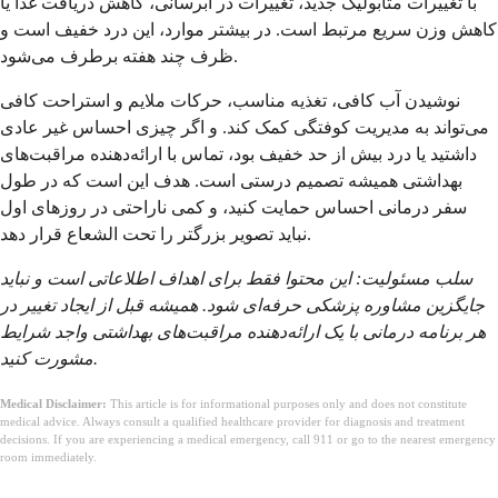
با تغییرات متابولیک جدید، تغییرات در آبرسانی، کاهش دریافت غذا یا
کاهش وزن سریع مرتبط است. در بیشتر موارد، این درد خفیف است و
ظرف چند هفته برطرف می‌شود.
نوشیدن آب کافی، تغذیه مناسب، حرکات ملایم و استراحت کافی
می‌تواند به مدیریت کوفتگی کمک کند. و اگر چیزی احساس غیر عادی
داشتید یا درد بیش از حد خفیف بود، تماس با ارائه‌دهنده مراقبت‌های
بهداشتی همیشه تصمیم درستی است. هدف این است که در طول
سفر درمانی احساس حمایت کنید، و کمی ناراحتی در روزهای اول
نباید تصویر بزرگتر را تحت الشعاع قرار دهد.
سلب مسئولیت: این محتوا فقط برای اهداف اطلاعاتی است و نباید
جایگزین مشاوره پزشکی حرفه‌ای شود. همیشه قبل از ایجاد تغییر در
هر برنامه درمانی با یک ارائه‌دهنده مراقبت‌های بهداشتی واجد شرایط
مشورت کنید.
Medical Disclaimer:
This article is for informational purposes only and does not constitute
medical advice. Always consult a qualified healthcare provider for diagnosis and treatment
decisions. If you are experiencing a medical emergency, call 911 or go to the nearest emergency
room immediately.