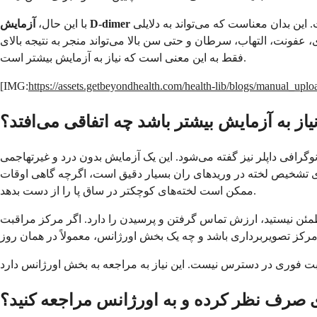
محدودیت مهمی دارد. در حالی که بسیار حساس است، به این معنی که به ندرت لخته واقعی را از دست می‌دهد، اما خیلی اختصاصی نیست. این بدان معناست که می‌تواند به دلایلی
آزمایش D-dimer
با این حال،
لا می‌تواند منجر به نتیجه بالای D-dimer بدون وجود لخته شود. بنابراین یک D-dimer مثبت لخته را تأیید نمی‌کند.
فقط به این معنی است که نیاز به آزمایش بیشتر است.
[IMG:
https://assets.getbeyondhealth.com/health-lib/blogs/manual_up
نیاز به آزمایش بیشتر باشد چه اتفاقی می‌افتد؟
افی داپلر نیز گفته می‌شود. این یک آزمایش بدون درد و غیرتهاجمی
ای تشخیص لخته در وریدهای ران بسیار دقیق است، اگرچه گاهی اوقات
ممکن است لخته‌های کوچکتر در ساق پا را از دست بدهد.
مطمئن نیستید، ارزش تماس گرفتن و پرسیدن را دارد. اگر مرکز مراقبت
ی صرف نظر کرده و به اورژانس مراجعه کنید؟