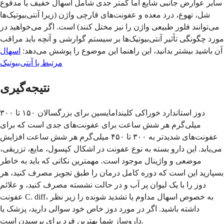
سایر عوارض جانبی شایع اما کمتر جدی شامل اسهال خفیف یا مدفوع
شل، تهوع، درد معده و عفونت‌های قارچی واژن (زیرا آنتی‌بیوتیک‌ها
می‌توانند فلور طبیعی واژن را نیز مختل کنند) است. اگر می‌خواهید در
مورد چگونگی تأثیر آنتی‌بیوتیک‌ها بر سیستم گوارشی و آنچه باید مراقب
آن باشید بیشتر بدانید، این راهنما این موضوع را پوشش می‌دهد:
اسهال
مرتبط با آنتی‌بیوتیک
نتیجه‌گیری
دوز استاندارد خوراکی کلیندامایسین برای بزرگسالان ۱۵۰ تا ۳۰۰
میلی‌گرم هر شش ساعت برای عفونت‌های جدی است که برای
عفونت‌های شدیدتر به ۳۰۰ تا ۴۵۰ میلی‌گرم هر شش ساعت افزایش
می‌یابد. این دارو بسته به نوع عفونت در اشکال کپسول، مایع، تزریقی،
موضعی و واژینال موجود است. مهمترین نکاتی که باید به خاطر
بسپارید این است که دوره کامل درمان را طبق تجویز مصرف کنید، هر
دوز را با یک لیوان پر آب و در حالت نشسته مصرف کنید، و علائم
عفونت C. diff، به خصوص اسهال مداوم یا تشدید شونده را زیر نظر
داشته باشید. اگر در مورد دوز خاص خود سوالی دارید، پزشک یا
داروساز شما بهترین فرد برای پرسیدن است.