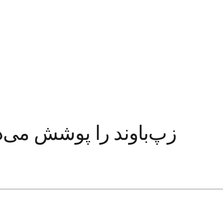
آیا Aetna زپ‌باوند را پوشش م