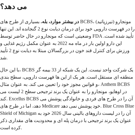
می دهد؟
در بیشتر موارد، بله.
بسیاری از طرح های BCBS، مونجارو (تیرزپاتید)
را در فهرست دارویی خود برای درمان دیابت نوع 2 گنجانده اند. این تنها
وضعیتی است که مونجارو در حال حاضر توسط FDA تأیید شده است.
این دارو اولین بار در ماه مه 2022 به عنوان مکمل رژیم غذایی و
ورزش برای کنترل قند خون در بزرگسالان مبتلا به دیابت نوع 2 تأیید
شد.
با این حال، BCBS یک شرکت واحد نیست. این یک شبکه از 33 بیمه گر
منطقه ای مستقل است. هر یک از این ها فهرست دارویی، سطح بندی
و قوانین مجوز خود را تعیین می کند. به عنوان مثال، Anthem BCBS
در اوهایو، مونجارو را به عنوان یک برند ترجیحی سطح 2 لیست می
کند. Excellus BCBS آن را در طرح های فردی و خانوادگی پوشش می
دهد، اما در طرح های Medicare خود پوشش نمی دهد. Blue Cross Blue
Shield of Michigan آن را در لیست داروهای بالینی سال 2026 خود به
عنوان یک برند ترجیحی با درمان پله ای و محدودیت های مقداری ذکر
کرده است.