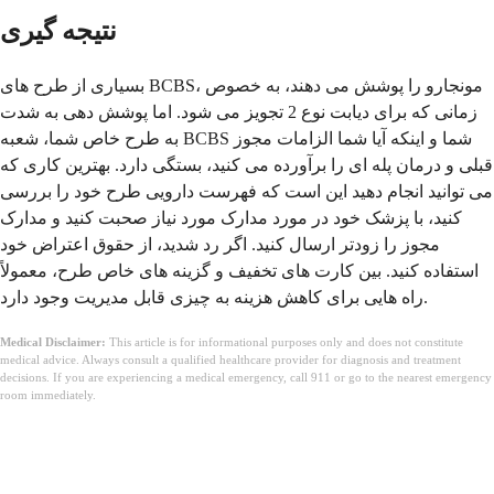
نتیجه گیری
بسیاری از طرح های BCBS، مونجارو را پوشش می دهند، به خصوص
زمانی که برای دیابت نوع 2 تجویز می شود. اما پوشش دهی به شدت
به طرح خاص شما، شعبه BCBS شما و اینکه آیا شما الزامات مجوز
قبلی و درمان پله ای را برآورده می کنید، بستگی دارد. بهترین کاری که
می توانید انجام دهید این است که فهرست دارویی طرح خود را بررسی
کنید، با پزشک خود در مورد مدارک مورد نیاز صحبت کنید و مدارک
مجوز را زودتر ارسال کنید. اگر رد شدید، از حقوق اعتراض خود
استفاده کنید. بین کارت های تخفیف و گزینه های خاص طرح، معمولاً
راه هایی برای کاهش هزینه به چیزی قابل مدیریت وجود دارد.
Medical Disclaimer:
This article is for informational purposes only and does not constitute
medical advice. Always consult a qualified healthcare provider for diagnosis and treatment
decisions. If you are experiencing a medical emergency, call 911 or go to the nearest emergency
room immediately.