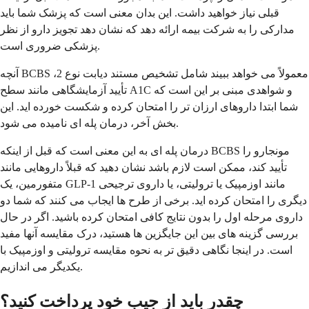
قبلی نیاز خواهید داشت. این بدان معنی است که پزشک شما باید
مدارکی را به شرکت بیمه ارائه دهد که نشان دهد تجویز دارو از نظر
پزشکی ضروری است.
آنچه BCBS معمولاً می خواهد ببیند شامل تشخیص مستند دیابت نوع 2،
تأیید آزمایشگاهی مانند سطح A1C و شواهدی مبنی بر این است که
شما ابتدا داروهای ارزان تر را امتحان کرده و شکست خورده اید. این
بخش آخر، درمان پله ای نامیده می شود.
درمان پله ای به این معنی است که قبل از اینکه BCBS مونجارو را
تأیید کند، ممکن است لازم باشد نشان دهید که قبلاً داروهایی مانند
متفورمین، یک GLP-1 مانند اوزمپیک یا ترولیتی، یا داروی ترجیحی
دیگری را امتحان کرده اید. برخی از طرح ها ایجاب می کنند که شما دو
داروی مرحله اول را بدون نتایج کافی امتحان کرده باشید. اگر در حال
بررسی گزینه های بین این جایگزین ها هستید، درک مقایسه آنها مفید
است. در اینجا نگاهی دقیق تر به نحوه مقایسه ترولیتی و اوزمپیک با
یکدیگر می اندازیم.
چقدر باید از جیب خود پرداخت کنید؟