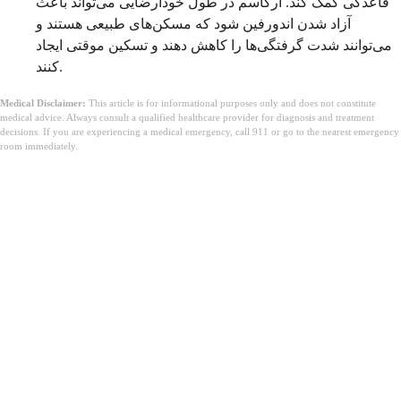
قاعدگی کمک کند. ارگاسم در طول خودارضایی می‌تواند باعث
آزاد شدن اندورفین شود که مسکن‌های طبیعی هستند و
می‌توانند شدت گرفتگی‌ها را کاهش دهند و تسکین موقتی ایجاد
کنند.
Medical Disclaimer:
This article is for informational purposes only and does not constitute
medical advice. Always consult a qualified healthcare provider for diagnosis and treatment
decisions. If you are experiencing a medical emergency, call 911 or go to the nearest emergency
room immediately.