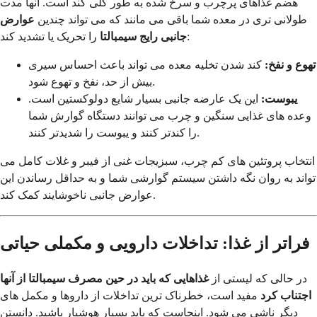
هضم غذاهای پرچرب و سرخ شده به طور کلی کند است. آنها مدت
طولانی تری در معده شما باقی می مانند که می تواند چندین
عوارض
را تحریک یا تشدید کند:
جانبی رایج سیمبالتا
تهوع و نفخ:
کند شدن تخلیه معده می تواند باعث احساس سیری
بیش از حد، نفخ و تهوع شود.
یبوست:
این یک عارضه جانبی بسیار شایع دولوکستین است.
وعده های غذایی سنگین و چرب می توانند دستگاه گوارش شما
را کندتر کنند و یبوست را شدیدتر کنند.
انتخاب پروتئین های کم چرب، سبزیجات غنی از فیبر و غلات کامل می
تواند به روان نگه داشتن سیستم گوارشی شما و به حداقل رساندن این
عوارض جانبی ناخوشایند کمک کند.
فراتر از غذا: تداخلات دارویی و مکملی حیاتی
در حالی که لیستی از
غذاهایی که باید در حین مصرف سیمبالتا از آنها
اجتناب کرد
مفید است، خطرناک ترین تداخلات از داروها و مکمل های
دیگر ناشی می شود. اینجاست که باید بسیار هوشیار باشید. دانستن