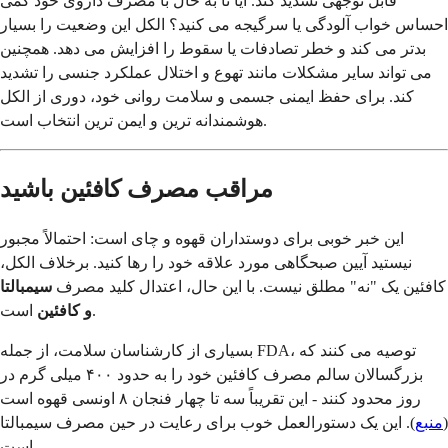
قابل توجهی تشدید کند. آیا تا به حال با مصرف داروی خود کمی
احساس خواب آلودگی یا سرگیجه می کنید؟ الکل این وضعیت را بسیار
بدتر می کند و خطر تصادفات یا سقوط را افزایش می دهد. همچنین
می تواند سایر مشکلات مانند تهوع و اختلال عملکرد جنسی را تشدید
کند. برای حفظ ایمنی جسمی و سلامت روانی خود، دوری از الکل
هوشمندانه ترین و ایمن ترین انتخاب است.
مراقب مصرف کافئین باشید
این خبر خوبی برای دوستداران قهوه و چای است: احتمالاً مجبور
نیستید آیین صبحگاهی مورد علاقه خود را رها کنید. برخلاف الکل،
کافئین یک "نه" مطلق نیست. با این حال، اعتدال کلید مصرف
سیمبالتا
است.
و کافئین
بسیاری از کارشناسان سلامت، از جمله FDA، توصیه می کنند که
بزرگسالان سالم مصرف کافئین خود را به حدود ۴۰۰ میلی گرم در
روز محدود کنند - این تقریباً سه تا چهار فنجان ۸ اونسی قهوه است
(
منبع
). این یک دستورالعمل خوب برای رعایت در حین مصرف سیمبالتا
است.