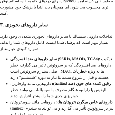
برای دردهای گاه به گاه، استامینوفن (Tylenol) به طور کلی گزینه ایمن
تری محسوب می شود، اما همچنان باید ابتدا با پزشک خود مشورت
کنید.
۳. سایر داروهای تجویزی
تداخلات دارویی سیمبالتا با سایر داروهای تجویزی متعددی وجود دارد.
بسیار مهم است که پزشک شما لیست کامل داروهای شما را بداند.
موارد کلیدی عبارتند از:
ترکیب
سایر داروهای ضد افسردگی (SSRIs, MAOIs, TCAs):
داروهای ضد افسردگی که بر سروتونین تأثیر می گذارند، خطر
اصلی سندرم سروتونین است. MAOI ها به ویژه خطرناک
هستند و قبل از شروع سیمبالتا نیاز به دوره "شستشو" دارند.
رقیق کننده های خون (ضد انعقادها):
داروهایی مانند وارفارین،
الیقیس یا زارلتو، هنگام مصرف با سیمبالتا، می توانند خطر
خونریزی جدی شما را بیشتر افزایش دهند.
داروهای خاص میگرن (تریپتان ها):
داروهایی مانند سوماتریپتان
(Imitrex) نیز بر سروتونین تأثیر می گذارند و می توانند به سندرم
سروتونین کمک کنند.