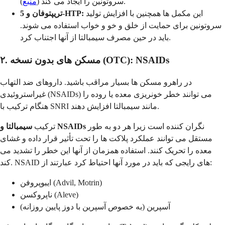
).
سروتونین را ایجاد می کند (
منبع
این مکمل ها همچنین با افزایش تولید
تریپتوفان و 5-HTP:
سروتونین برای حمایت از خلق و خو و خواب استفاده می شوند.
باید در حین مصرف سیمبالتا از آنها اجتناب کرد.
۲. مسکن های بدون نسخه (OTC): NSAIDs
در راهرو مسکن ها بسیار مراقب باشید. داروهای ضد التهاب
غیراستروئیدی (NSAIDs) می توانند خطر خونریزی معده یا روده را
هنگام ترکیب با SNRI مانند سیمبالتا افزایش دهند.
نگران کننده است زیرا هر دو به طور
سیمبالتا و NSAIDs
ترکیب
مستقل می توانند عملکرد پلاکت ها را تحت تأثیر قرار داده و غشای
معده را تحریک کنند. استفاده همزمان از آنها این خطر را تشدید می
کند. NSAID های رایجی که باید در مورد آنها احتیاط کرد عبارتند از:
ایبوپروفن (Advil, Motrin)
ناپروکسن (Aleve)
آسپرین (به خصوص آسپرین با دوز پایین روزانه)