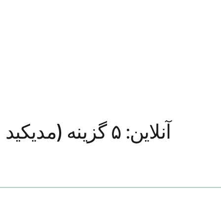
درمان رایگان BV آنلاین: ۵ گزینه (مدیکید + کلینیک‌ها)