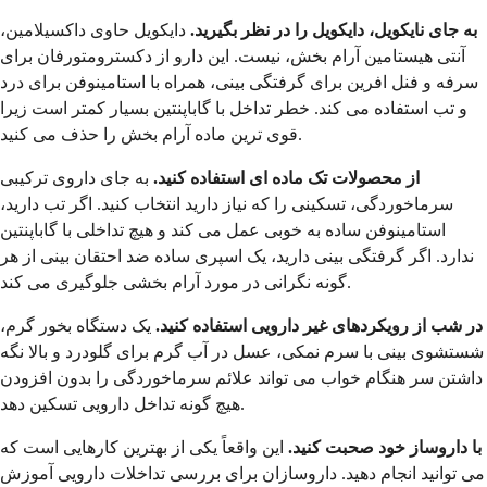
به جای نایکویل، دایکویل را در نظر بگیرید.
دایکویل حاوی داکسیلامین،
آنتی هیستامین آرام بخش، نیست. این دارو از دکسترومتورفان برای
سرفه و فنل افرین برای گرفتگی بینی، همراه با استامینوفن برای درد
و تب استفاده می کند. خطر تداخل با گاباپنتین بسیار کمتر است زیرا
قوی ترین ماده آرام بخش را حذف می کنید.
از محصولات تک ماده ای استفاده کنید.
به جای داروی ترکیبی
سرماخوردگی، تسکینی را که نیاز دارید انتخاب کنید. اگر تب دارید،
استامینوفن ساده به خوبی عمل می کند و هیچ تداخلی با گاباپنتین
ندارد. اگر گرفتگی بینی دارید، یک اسپری ساده ضد احتقان بینی از هر
گونه نگرانی در مورد آرام بخشی جلوگیری می کند.
در شب از رویکردهای غیر دارویی استفاده کنید.
یک دستگاه بخور گرم،
شستشوی بینی با سرم نمکی، عسل در آب گرم برای گلودرد و بالا نگه
داشتن سر هنگام خواب می تواند علائم سرماخوردگی را بدون افزودن
هیچ گونه تداخل دارویی تسکین دهد.
با داروساز خود صحبت کنید.
این واقعاً یکی از بهترین کارهایی است که
می توانید انجام دهید. داروسازان برای بررسی تداخلات دارویی آموزش