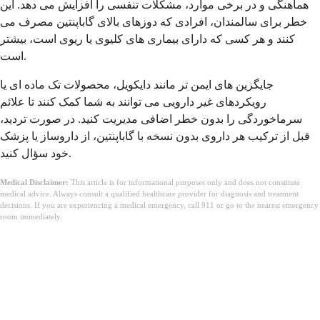
هماهنگی و در برخی موارد، مشکلات تنفسی را افزایش می دهد. این
خطر برای سالمندان، افرادی که دوزهای بالای گاباپنتین مصرف می
کنند و هر کسی که دارای بیماری های کلیوی یا ریوی است، بیشتر
است.
جایگزین های ایمن تر مانند دایکویل، محصولات تک ماده ای یا
رویکردهای غیر دارویی می توانند به شما کمک کنند تا علائم
سرماخوردگی را بدون خطر اضافی مدیریت کنید. در صورت تردید،
قبل از ترکیب هر داروی بدون نسخه با گاباپنتین، از داروساز یا پزشک
خود سؤال کنید.
Medical Disclaimer:
This article is for informational purposes only and does not constitute
medical advice. Always consult a qualified healthcare provider for diagnosis and treatment
decisions. If you are experiencing a medical emergency, call 911 or go to the nearest emergency
room immediately.