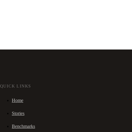
QUICK LINKS
Home
Stories
Benchmarks