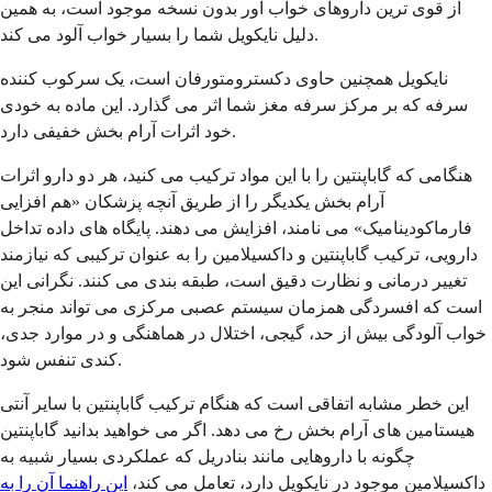
از قوی ترین داروهای خواب آور بدون نسخه موجود است، به همین
دلیل نایکویل شما را بسیار خواب آلود می کند.
نایکویل همچنین حاوی دکسترومتورفان است، یک سرکوب کننده
سرفه که بر مرکز سرفه مغز شما اثر می گذارد. این ماده به خودی
خود اثرات آرام بخش خفیفی دارد.
هنگامی که گاباپنتین را با این مواد ترکیب می کنید، هر دو دارو اثرات
آرام بخش یکدیگر را از طریق آنچه پزشکان «هم افزایی
فارماکودینامیک» می نامند، افزایش می دهند. پایگاه های داده تداخل
دارویی، ترکیب گاباپنتین و داکسیلامین را به عنوان ترکیبی که نیازمند
تغییر درمانی و نظارت دقیق است، طبقه بندی می کنند. نگرانی این
است که افسردگی همزمان سیستم عصبی مرکزی می تواند منجر به
خواب آلودگی بیش از حد، گیجی، اختلال در هماهنگی و در موارد جدی،
کندی تنفس شود.
این خطر مشابه اتفاقی است که هنگام ترکیب گاباپنتین با سایر آنتی
هیستامین های آرام بخش رخ می دهد. اگر می خواهید بدانید گاباپنتین
چگونه با داروهایی مانند بنادریل که عملکردی بسیار شبیه به
داکسیلامین موجود در نایکویل دارد، تعامل می کند،
این راهنما آن را به