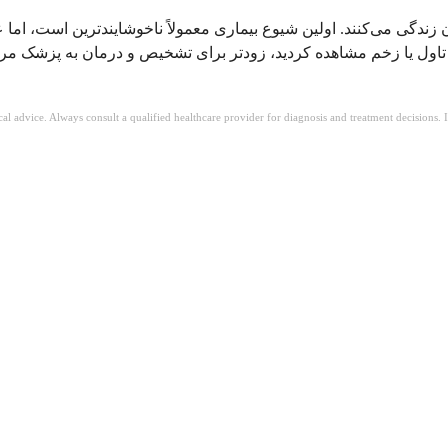
زندگی می‌کنند. اولین شیوع بیماری معمولاً ناخوشایندترین است، اما
 تاول یا زخم مشاهده کردید، زودتر برای تشخیص و درمان به پزشک مر
ical advice. Always consult a qualified healthcare provider for diagnosis and treatment decisions