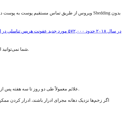
ویروس از طریق تماس مستقیم پوست به پوست در حین راب
CDC، در سال ۲۰۱۸ حدود ۵۷۲,۰۰۰ مورد جدید عفونت هرپس تناسلی در ایالات متحده در میان افراد ۱۴ تا ۴۹ ساله تخمین زده شد
شما نمی‌توانید از صندلی توالت، حوله یا تماس معمولی به هرپس تناسلی مبتلا شوید. این بیماری نیاز به تماس مستقیم با پوست آلوده یا غشاهای مخاطی دارد.
علائم معمولاً طی دو روز تا سه هفته پس از مواجهه ظاهر می‌شوند. همراه با تاول و زخم، اولین شیوع می‌تواند باعث تب، سردرد، دردهای عضلانی و تورم غدد لنفاوی در کشاله ران شود.
اگر زخم‌ها نزدیک دهانه مجرای ادرار باشند، ادرار کردن ممکن