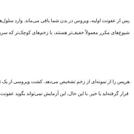
پس از عفونت اولیه، ویروس در بدن شما باقی می‌ماند. وارد سلول‌های عصبی نزدیک قاعده ستون فقرات شده و در حالت نهفته باقی می‌ماند. گاهی اوقات، می‌تواند دوباره فعال شده و باعث شیوع جدیدی شود.
شیوع‌های مکرر معمولاً خفیف‌تر هستند، با زخم‌های کوچک‌تر که سر
دقیق‌ترین آزمایش، آزمایش تقویت اسید نوکلئیک (NAAT) است که DNA هرپس را از نمونه‌ای از زخم تشخیص می‌دهد. کشت ویروسی از یک تاول باز نیز می‌تواند مؤثر باشد، به خصوص زمانی که زخم تازه است.