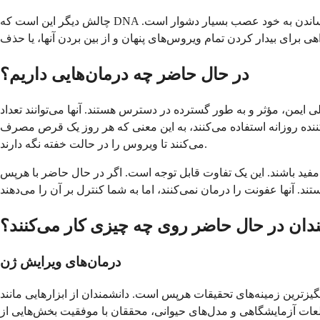
چالش دیگر این است که DNA هرپس در واقع با ماده ژنتیکی سلول‌های عصبی شما ادغام می‌شود. به گونه‌ای بخشی از سلول می‌شود که حذف آن بدون آسیب رساندن به خود عصب بسیار دشوار است.
در حال حاضر چه درمان‌هایی داریم؟
ایمن، مؤثر و به طور گسترده در دسترس هستند. آنها می‌توانند تعداد
کننده روزانه استفاده می‌کنند، به این معنی که هر روز یک قرص مصرف
می‌کنند تا ویروس را در حالت خفته نگه دارند.
ی‌توانند مفید باشند. این یک تفاوت قابل توجه است. اگر در حال حاضر با هرپس
دان در حال حاضر روی چه چیزی کار می‌کنند؟
درمان‌های ویرایش ژن
 هرپس است. دانشمندان از ابزارهایی مانند CRISPR، که مانند قیچی مولکولی عمل می‌کند، برای حذف DNA هرپس از سلول‌های عصبی آلوده استفاده
ل‌های حیوانی، محققان با موفقیت بخش‌هایی از DNA ویروسی را حذف کرده و از فعال شدن مجدد ویروس جلوگیری کرده‌اند. این رویکرد هنوز در مراحل اولیه است، اما