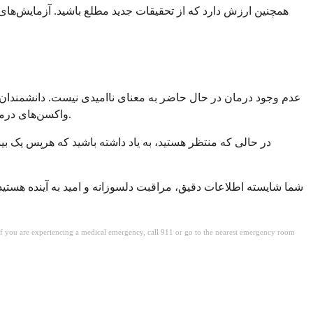
همچنین ارزش دارد که از تحقیقات جدید مطلع باشید. آزمایش‌های 
عدم وجود درمان در حال حاضر به معنای ناامیدی نیست. دانشمندان در
واکسن‌های درمانی همگی پتانسیل تغییر چشم‌انداز درمان هرپس را دارند. برخی از این استراتژی‌ها ممکن است حتی برای دستیابی به نتایج بهتر با هم کار کنند.
در حالی که منتظر هستید، به یاد داشته باشید که هرپس یک بی
شما شایسته اطلاعات دقیق، مراقبت دلسوزانه و امید به آینده هستید. 
. If you are experiencing a medical emergency, call 911 or go to the nearest emergency room