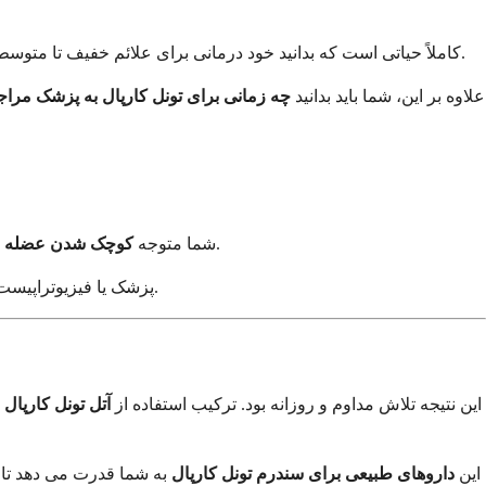
کاملاً حیاتی است که بدانید خود درمانی برای علائم خفیف تا متوسط ​​است. تشخیص صحیح از یک متخصص مراقبت های بهداشتی اولین قدم مهم است. اگر این کار را انجام نداده اید، آن را اولویت خود قرار دهید.
علاوه بر این، شما باید بدانید
چه زمانی برای تونل کارپال به پزشک مراج
خود (آتروفی تنار) می شوید. این نشانه ای از فشردگی عصبی پیشرفته تر است و نیاز به توجه فوری پزشکی دارد.
شما متوجه
کوچک شدن عضله د
پزشک یا فیزیوتراپیست می تواند درمان های دیگری مانند تزریق کورتیکواستروئید را ارائه دهد یا شما را در مورد اینکه آیا جراحی یک گام ضروری است، راهنمایی کند.
این نتیجه تلاش مداوم و روزانه بود. ترکیب استفاده از
آتل تونل کارپال
این
داروهای طبیعی برای سندرم تونل کارپال
به شما قدرت می دهد تا ک