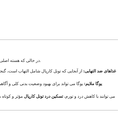
پشتیبانی ارزشمندی را فراهم کردند.
در حالی که هسته اصلی ب
غذاهای ضد التهابی:
یوگا ملایم:
یوگا می تواند برای بهبود وضعیت بدنی کلی و آگا
داروهای ضد التهابی غیر استروئیدی (NSAIDs) مانند ایبوپروفن (Advil) یا ناپروکسن (Aleve) می توانند با کاهش درد و تورم،
تسکین درد تونل کارپال
مؤثر و کوتاه م