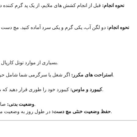
نحوه انجام:
نحوه انجام:
بسیاری از موارد تونل کارپال توسط عادات روزمره ما ایجاد یا تشدید می شوند. ایجاد تغییرات کوچک اما استراتژیک در محیط و روال خود می تواند تأثیر عظیمی داشته باشد.
اگر شغل یا سرگرمی شما شامل حرکات تکراری است، تایمر تنظیم کنید تا هر ساعت ۵ دقیقه استراحت کنید. در این مدت، بلند شوید، دست های خود را بکشید و تکان دهید.
استراحت های مکرر:
کیبورد خود را طوری قرار دهید که مچ دست شما صاف باشد، نه خم شده به بالا یا پایین. استفاده از کیبورد ارگونومیک یا استراحتگاه مچ دست پد دار را در نظر بگیرید.
کیبورد و ماوس:
صاف بنشینید. قوز کردن می تواند بر موقعیت گردن و شانه های شما تأثیر بگذارد، که می تواند بر اعصاب عبوری از بازو تأثیر بگذارد.
وضعیت بدنی:
در طول روز به وضعیت مچ دست خود توجه کنید. چه در حال رانندگی، پیامک زدن، یا خواندن کتاب باشید، سعی کنید مچ دست خود را تا حد امکان صاف نگه دارید.
حفظ وضعیت خنثی مچ دست: