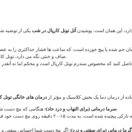
 دارد، این همان است. پوشیدن
آتل تونل کارپال در شب
یکی از توصیه شد
شان خم شده یا پیچ خورده است، که ساعت ها فشار حداکثری را به عصب
صاف و خنثی نگه می دارد، تونل کارپال را باز می کند و به عصب استراحت لازم از فشار را می دهد.
ینان حاصل کنید که مخصوص سندرم تونل کارپال است و محکم اما نه آنق
اده از درمان دما یک بخش کلاسیک و مؤثر از
درمان های خانگی تونل کا
هنگامی که مچ دست شما ملتهب، متورم و دردناک است، سرما بهترین دوست شماست.
سرما درمانی (برای التهاب و درد حاد):
یک کیسه یخ یا یک کیسه سبزیجات یخ زده را که در حوله ناز
رما می تواند کمک کند.
گرما درمانی (برای سفتی و درد):