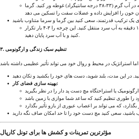
قبل از انجام کشش های ملایم، از یک پد گرم کننده در درجه پایین استفاده کنید یا دست و مچ دست خود را به مدت ۱۵ دقیقه در آب گرم (۳۳-۳۸ درجه سانتیگراد) غوطه ور کنید. گرما
دو لگن آب، یکی گرم و یکی سرد آماده کنید. مچ دست خود را به مدت ۳ دقیقه در آب گرم فرو ببرید، سپس بلافاصله به مدت ۱ دقیقه به آب سرد منتقل کنید. این چرخه را ۳-۴ بار تکرار
کنید و با آب سرد پایان دهید.
۳. تنظیم سبک زندگی و ارگونومی
بهینه سازی فضای کار:
مؤثرترین تمرینات و کشش ها برای تونل کارپال