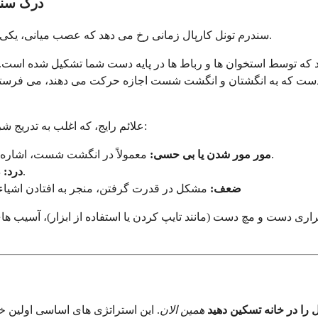
درک سند
سندرم تونل کارپال زمانی رخ می دهد که عصب میانی، یکی از اعصاب اصلی دست، هنگام عبور از مچ دست فشرده یا له می شود.
کند که توسط استخوان ها و رباط ها در پایه دست شما تشکیل شده 
 دست که به انگشتان و انگشت شست اجازه حرکت می دهند، می فرستد.
علائم رایج، که اغلب به تدریج شروع می شوند و با گذشت زمان بدتر می شوند، شامل موارد زیر هستند:
معمولاً در انگشت شست، اشاره، میانی و حلقه. این احساس اغلب افراد را از خواب بیدار می کند.
مور مور شدن یا بی حسی:
درد کوبنده در مچ دست و دست که ممکن است تا ساعد بالا برود.
درد:
ضعف:
مشکل در قدرت گرفتن، منجر به افتادن اشیاء
راری دست و مچ دست (مانند تایپ کردن یا استفاده از ابزار)، آسیب ها
ل را در خانه تسکین دهید
همین الان
. این استراتژی های اساسی اولین خط