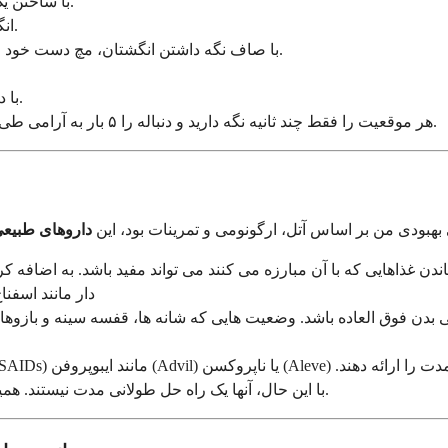
با ساختن یک مشت شل و انگشت شست در خارج انگشتان خود شروع کنید.
انگشتان و انگشت شست خود را باز کنید تا صاف و رو به بالا باشند.
با صاف نگه داشتن انگشتان، مچ دست خود را به عقب خم کنید، به طوری که کف دست شما رو به جلو باشد.
با دست دیگر، کشش بسیار ملایمی به انگشت شست خود وارد کنید.
باید با دقت و بدون زور انجام شود.
هر موقعیت را فقط چند ثانیه نگه دارید و دنباله را ۵ بار به آرامی طی کنید. این
هبودی من بر اساس آتل، ارگونومی و تمرینات بود، این
داروهای طبیعی
دار مانند اسفنا
هی بدن فوق العاده باشد. وضعیت هایی که شانه ها، قفسه سینه و بازو
دت را ارائه دهند.
با این حال، آنها یک راه حل طولانی مدت نیستند. همیشه قبل از مصرف منظم هر دارویی با پزشک خود مشورت کنید.