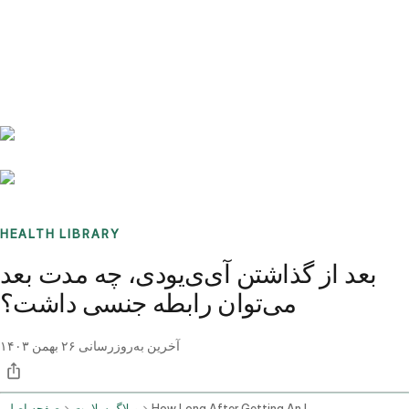
Benchmarks
Stories
FAQ
Sign up / Log in
HEALTH LIBRARY
بعد از گذاشتن آی‌ی‌یو‌دی، چه مدت بعد
می‌توان رابطه جنسی داشت؟
آخرین به‌روزرسانی
۲۶ بهمن ۱۴۰۳
How Long After Getting An Iud Can One Have Sex
وبلاگ سلامت
صفحه اصلی