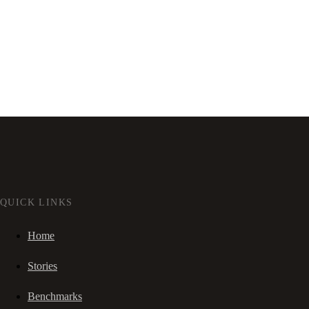
QUICK LINKS
Home
Stories
Benchmarks