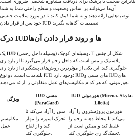
بنابراین صحبت با پزشک برای دریافت مشاوره شخصی ضروری است.
آن‌ها می‌توانند بر اساس وضعیت و سطح راحتی شما به شما
توصیه‌هایی ارائه دهند و به شما کمک کنند تا در مورد سلامت جنسی
خود پس از قرار دادن IUD تصمیمات آگاهانه بگیرید.
درک IUDها و روند قرار دادن آن‌ها
(وسیله داخل رحمی) وسیله‌ای کوچک، T شکل از جنس
IUD
یک
پلاستیک و مس است که داخل رحم قرار می‌گیرد تا از بارداری
جلوگیری کند. این یکی از مؤثرترین روش‌های پیشگیری از بارداری
بلندمدت است. دو نوع IUD وجود دارد: IUDهای مسی و IUDهای
هورمونی، که هر کدام مکانیسم‌های عمل متفاوتی را ارائه می‌دهند.
IUD هورمونی (Mirena، Skyla،
IUD مسی
ویژگی
(ParaGard)
Liletta)
هورمون پروژسترون را آزاد
مس را آزاد می‌کند تا
می‌کند تا مخاط دهانه رحم را
تحرک اسپرم را مهار
مکانیسم
غلیظ کند و ممکن است از
کند و از لقاح
عمل
تخمک‌گذاری جلوگیری کند.
جلوگیری کند.