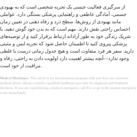
از سرگیری فعالیت جنسی یک تجربه شخصی است که به بهبودی
جسمی، آمادگی عاطفی و راهنمایی پزشکی بستگی دارد. عواملی
مانند بهبودی از روش‌ها، سطح درد و رفاه ذهنی در تعیین زمان
احساس راحتی نقش دارند. مهم است که به بدن خود گوش دهید، با
شریک زندگی خود به طور آزادانه ارتباط برقرار کنید و از توصیه‌های
پزشکی پیروی کنید تا اطمینان حاصل شود که تجربه ایمن و مثبتی
دارید. سفر هر فرد متفاوت است و هیچ جدول زمانی درست یا غلطی
وجود ندارد—آنچه بیشتر اهمیت دارد اولویت دادن به راحتی، رفاه و
مراقبت از خود است.
Medical Disclaimer:
This article is for informational purposes only and does not constitute
medical advice. Always consult a qualified healthcare provider for diagnosis and treatment
decisions. If you are experiencing a medical emergency, call 911 or go to the nearest emergency
room immediately.