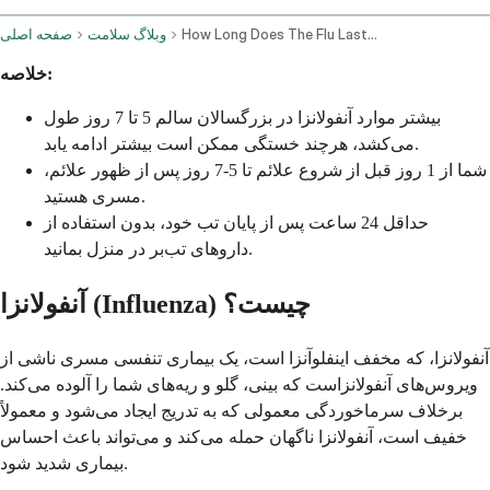
How Long Does The Flu Last Complete Timeline Recovery Guide
وبلاگ سلامت
صفحه اصلی
خلاصه:
بیشتر موارد آنفولانزا در بزرگسالان سالم 5 تا 7 روز طول
می‌کشد، هرچند خستگی ممکن است بیشتر ادامه یابد.
شما از 1 روز قبل از شروع علائم تا 5-7 روز پس از ظهور علائم،
مسری هستید.
حداقل 24 ساعت پس از پایان تب خود، بدون استفاده از
داروهای تب‌بر در منزل بمانید.
آنفولانزا (Influenza) چیست؟
آنفولانزا، که مخفف اینفلوآنزا است، یک بیماری تنفسی مسری ناشی از
ویروس‌های آنفولانزاست که بینی، گلو و ریه‌های شما را آلوده می‌کند.
برخلاف سرماخوردگی معمولی که به تدریج ایجاد می‌شود و معمولاً
خفیف است، آنفولانزا ناگهان حمله می‌کند و می‌تواند باعث احساس
بیماری شدید شود.