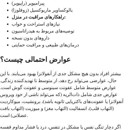
پیرامیویر (راپیویر)
بالوکساویر ماربوکسیل (زوفلوزا)
راهکارهای مراقبت در منزل:
نیازهای استراحت و خواب
توصیه‌های مربوط به هیدراتاسیون
داروهای بدون نسخه
درمان‌های طبیعی و مراقبت حمایتی
عوارض احتمالی چیست؟
بیشتر افراد بدون هیچ مشکل جدی از آنفولانزا بهبود می‌یابند. با این
حال، عوارضی می‌تواند رخ دهد، از متوسط تا تهدیدکننده زندگی.
عوارض متوسط شامل عفونت سینوسی و عفونت گوش است.
عوارض جدی شامل ذات‌الریه (که می‌تواند ناشی از خود ویروس
آنفولانزا یا عفونت‌های باکتریایی ثانویه باشد)، برونشیت، میوکاردیت
(التهاب قلب)، انسفالیت (التهاب مغز) و میوزیت (التهاب بافت
عضلانی) است.
اگر دچار تنگی نفس یا مشکل در تنفس، درد یا فشار مداوم قفسه