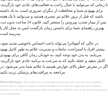
تا زمانی که می‌توانید با خیال راحت به فعالیت‌های عادی خود بازگردید،
برای بهبودی شما و محافظت از دیگران ضروری است. به یاد داشته
باشید که قبل از بروز علائم نیز مسری هستید و می‌توانید تا یک هفته
پس از بیمار شدن، ویروس را منتشر کنید. قانون 24 ساعت بدون تب،
بهترین راهنمای شما برای دانستن زمان بازگشت ایمن به محل کار یا
مدرسه است.
در حالی که آنفولانزا می‌تواند باعث احساس ناخوشی شدید شود،
بیشتر افراد با استراحت، مایعات و مدیریت علائم به طور کامل بهبود
می‌یابند. به بدن خود توجه کنید، به خودتان زمان کافی برای بهبودی
کامل بدهید و عجله نکنید که به سرعت به برنامه عادی خود بازگردید.
اگر در معرض خطر بالای عوارض هستید یا علائم شما بدتر می‌شود، در
مراجعه به مراقبت‌های پزشکی تردید نکنید.
Medical Disclaimer:
This article is for informational purposes only and does not constitute
medical advice. Always consult a qualified healthcare provider for diagnosis and treatment
decisions. If you are experiencing a medical emergency, call 911 or go to the nearest emergency
room immediately.