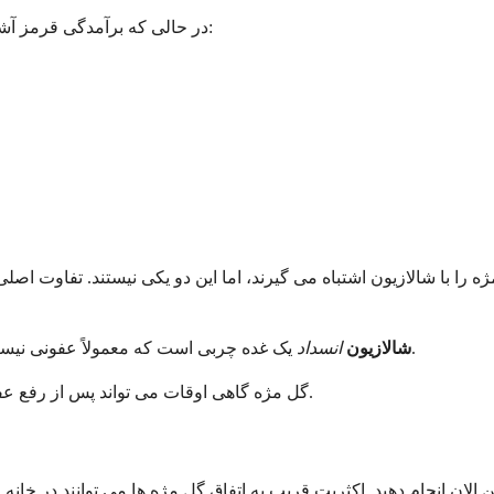
شامل موارد زیر است:
در حالی که برآمدگی قرمز آ
احساس خرد شدن
ه را با شالازیون اشتباه می گیرند، اما این دو یکی نیستند. تفاوت اص
یک غده چربی است که معمولاً عفونی نیست و معمولاً بدون درد است، اگرچه می تواند قرمز و متورم شود.
شالازیون
انسداد
گل مژه گاهی اوقات می تواند پس از رفع عفونت به شالازیون تبدیل شود، اما درمان اولیه اغلب بسیار مشابه است.
 الان انجام دهید. اکثریت قریب به اتفاق گل مژه ها می توانند در خانه