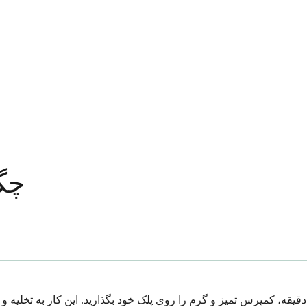
چگ
رای درمان سریع گل مژه، روزی سه تا پنج بار، به مدت 10 تا 15 دقیقه، کمپرس تمیز و گرم را روی پلک خود 