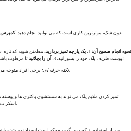
بدون شک، موثرترین کاری است که می توانید انجام دهید.
کمپرس گ
نحوه انجام صحیح آن:
1.
یک پارچه تمیز بردارید.
مطمئن شوید که تازه است 
ثبات کلید موفقیت است!
پوست ظریف پلک خود را بسوزانید. 3.
آن را بچلانید
تا مرطوب باشد ا
برخی افراد متوجه می شوند که استفاده از یک کیسه چای سبز یا بابونه گرم و دم کشیده (پس از کمی خنک شدن) به دلیل خواص ضد التهابی آن، تسکین دهنده است.
نکته حرفه ای:
تمیز کردن ملایم پلک می تواند به شستشوی باکتری ها و پوسته ها
اسکراب های مخصوص پلک را که از قبل مرطوب شده اند، خریداری کنید. بسیار ملایم باشید و مراقب باشید که صابون مستقیماً وارد چشم شما نشود.
پس از استفاده از کمپرس گرم، ممکن است انسداد نرم شده باشد.