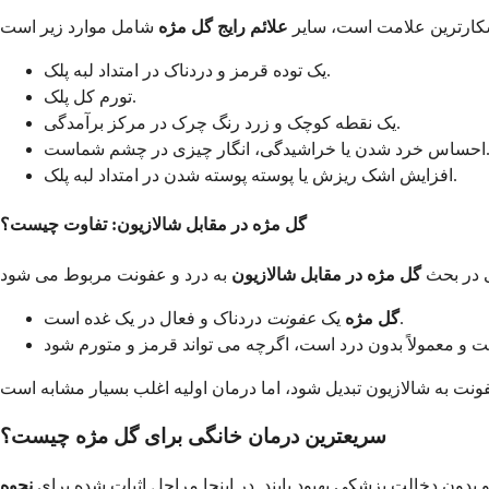
شکارترین علامت است، سایر
علائم رایج گل مژه
یک توده قرمز و دردناک در امتداد لبه پلک.
تورم کل پلک.
یک نقطه کوچک و زرد رنگ چرک در مرکز برآمدگی.
 یا خراشیدگی، انگار چیزی در چشم شماست.
افزایش اشک ریزش یا پوسته پوسته شدن در امتداد لبه پلک.
گل مژه در مقابل شالازیون: تفاوت چیست؟
لی در بحث
گل مژه در مقابل شالازیون
دردناک و فعال در یک غده است.
گل مژه
یک
عفونت
سریعترین درمان خانگی برای گل مژه چیست؟
 و بدون دخالت پزشکی بهبود یابند. در اینجا مراحل اثبات شده برای
نحوه