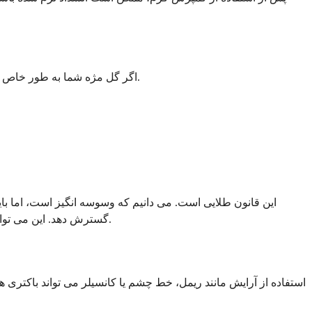
اگر گل مژه شما به طور خاص دردناک است، مسکن های بدون نسخه مانند ایبوپروفن (آدویل، موترین) یا استامینوفن (تایلنول) می توانند به کاهش ناراحتی و التهاب کمک کنند.
این قانون طلایی است. می دانیم که وسوسه انگیز است، اما باید 
گسترش دهد. این می تواند منجر به عفونت شدیدتری به نام سلولیت شود، بهبود را طولانی کند و حتی باعث ایجاد جای زخم شود. اجازه دهید به طور طبیعی تخلیه شود.
استفاده از آرایش مانند ریمل، خط چشم یا کانسیلر می تواند باکتری های 