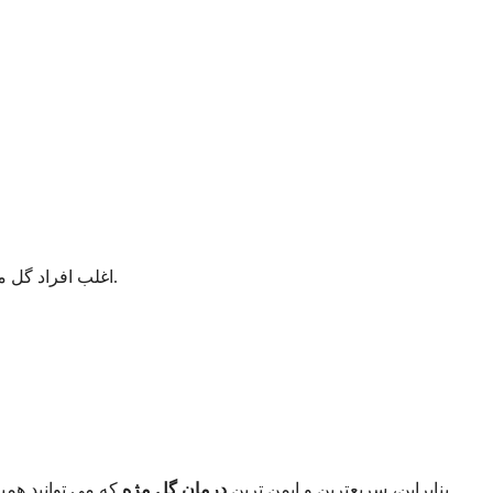
به درد و عفونت مربوط می شود.
اغلب افراد گل مژ
بنابراین، سریعترین و ایمن ترین
درمان گل مژه
که می توانید همین