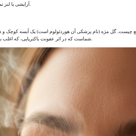
آرایشی یا لنز تماسی خودداری کنید. گل مژه را فشار ندهید و سعی نکنید آن را بترکانید.
ع چیست. گل مژه (نام پزشکی آن هوردئولوم است) یک آبسه کوچک و 
شماست که در اثر عفونت باکتریایی، که اغلب باکتری استافیلوکوک در غدد چربی یا فولیکول مژه است، ایجاد می شود.