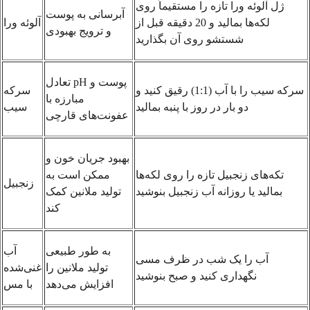
ژل آلوئه ورا تازه را مستقیماً روی
آبرسانی به پوست
لکه‌ها بمالید و 20 دقیقه قبل از
آلوئه ورا
و ترویج بهبودی
شستشو روی آن بگذارید
تعادل pH پوست و
سرکه سیب را با آب (1:1) رقیق کنید و
سرکه
مبارزه با
دو بار در روز با پنبه بمالید
سیب
عفونت‌های قارچی
بهبود جریان خون و
تکه‌های زنجبیل تازه را روی لکه‌ها
ممکن است به
زنجبیل
بمالید یا روزانه آب زنجبیل بنوشید
تولید ملانین کمک
کند
به طور طبیعی
آب
آب را یک شب در ظرف مسی
تولید ملانین را
غنی‌شده
نگهداری کنید و صبح بنوشید
افزایش می‌دهد
با مس