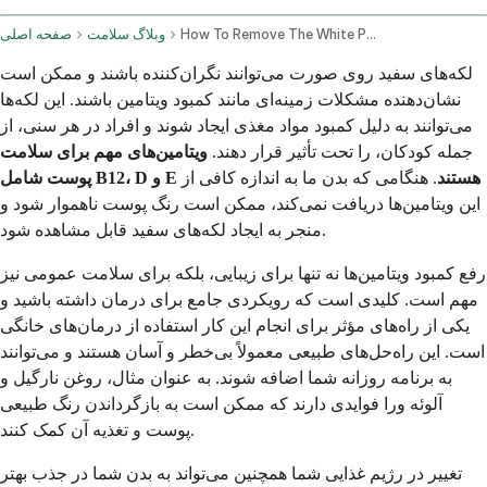
How To Remove The White Patches On The Skin By Home Remedies Caused By Vitamin Deficiency
وبلاگ سلامت
صفحه اصلی
لکه‌های سفید روی صورت می‌توانند نگران‌کننده باشند و ممکن است
نشان‌دهنده مشکلات زمینه‌ای مانند کمبود ویتامین باشند. این لکه‌ها
می‌توانند به دلیل کمبود مواد مغذی ایجاد شوند و افراد در هر سنی، از
جمله کودکان، را تحت تأثیر قرار دهند.
ویتامین‌های مهم برای سلامت
پوست شامل B12، D و E هستند
. هنگامی که بدن ما به اندازه کافی از
این ویتامین‌ها دریافت نمی‌کند، ممکن است رنگ پوست ناهموار شود و
منجر به ایجاد لکه‌های سفید قابل مشاهده شود.
رفع کمبود ویتامین‌ها نه تنها برای زیبایی، بلکه برای سلامت عمومی نیز
مهم است. کلیدی است که رویکردی جامع برای درمان داشته باشید و
یکی از راه‌های مؤثر برای انجام این کار استفاده از درمان‌های خانگی
است. این راه‌حل‌های طبیعی معمولاً بی‌خطر و آسان هستند و می‌توانند
به برنامه روزانه شما اضافه شوند. به عنوان مثال، روغن نارگیل و
آلوئه ورا فوایدی دارند که ممکن است به بازگرداندن رنگ طبیعی
پوست و تغذیه آن کمک کنند.
تغییر در رژیم غذایی شما همچنین می‌تواند به بدن شما در جذب بهتر