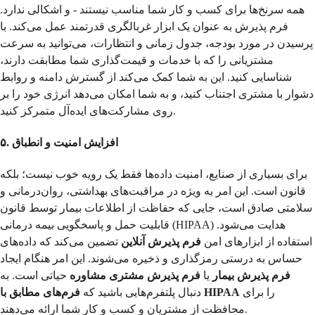
همه سرنخ‌ها برای کسب و کار شما مناسب نیستند - و اشکالی ندارد.
فرم پذیرش به عنوان یک ابزار غربالگری قدرتمند عمل می‌کند. با
پرسیدن در مورد بودجه، جدول زمانی و انتظارات، می‌توانید به سرعت
مشتریانی را که با خدمات و قیمت‌گذاری شما مطابقت دارند،
شناسایی کنید. این به شما کمک می‌کند از گسترش دامنه و روابط
دشوار با مشتری اجتناب کنید، و به شما امکان می‌دهد انرژی خود را بر
روی مشارکت‌های ایده‌آل متمرکز کنید.
۵. افزایش امنیت و انطباق
برای بسیاری از صنایع، امنیت داده‌ها فقط یک رویه خوب نیست؛ بلکه
قانون است. این امر به ویژه در مراقبت‌های بهداشتی، روان‌درمانی و
سلامتی صادق است، جایی که حفاظت از اطلاعات بیمار توسط قانون
قابلیت حمل و پاسخگویی بیمه درمانی (HIPAA) هدایت می‌شود.
استفاده از ابزارهای امن
فرم پذیرش آنلاین
تضمین می‌کند که داده‌های
حساس به درستی رمزگذاری و ذخیره می‌شوند. این امر هنگام ایجاد
فرم پذیرش بیمار
یا
فرم پذیرش مشتری مشاوره
حیاتی است. به
را برای
فرم‌های مطابق با HIPAA
دنبال پلتفرم‌هایی باشید که
محافظت از مشتریان و کسب و کار شما ارائه می‌دهند.