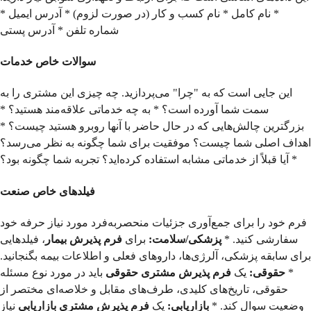
* نام کامل * نام کسب و کار (در صورت لزوم) * آدرس ایمیل *
شماره تلفن * آدرس پستی
سوالات خاص خدمات
این جایی است که به "چرا" می‌پردازید. چه چیزی این مشتری را به
سمت شما آورده است؟ * به چه خدماتی علاقه‌مند هستید؟ *
بزرگترین چالش‌هایی که در حال حاضر با آنها روبرو هستید چیست؟ *
اهداف اصلی شما چیست؟ موفقیت برای شما چگونه به نظر می‌رسد؟
* آیا قبلاً از خدماتی مشابه استفاده کرده‌اید؟ تجربه شما چگونه بود؟
فیلدهای خاص صنعت
فرم خود را برای جمع‌آوری جزئیات منحصربه‌فرد مورد نیاز حرفه خود
سفارشی کنید. *
پزشکی/سلامت:
برای
فرم پذیرش بیمار
، فیلدهایی
برای سابقه پزشکی، آلرژی‌ها، داروهای فعلی و اطلاعات بیمه بگنجانید.
*
حقوقی:
یک
فرم پذیرش مشتری حقوقی
باید در مورد نوع مسئله
حقوقی، تاریخ‌های کلیدی، طرف‌های مقابل و خلاصه‌ای مختصر از
وضعیت سوال کند. *
بازاریابی:
یک
فرم پذیرش مشتری بازاریابی
نیاز