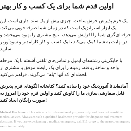
اولین قدم شما برای یک کسب و کار بهتر
یک فرم پذیرش خوش‌ساخت، چیزی بیش از یک سند اداری است. این
یک ابزار استراتژیک است که در زمان شما صرفه‌جویی می‌کند،
حرفه‌ای‌گری شما را افزایش می‌دهد، نتایج مشتری را بهبود می‌بخشد و
در نهایت به شما کمک می‌کند تا یک کسب و کار کارآمدتر و سودآورتر
بسازید.
با جایگزینی رشته‌های ایمیل و تماس‌های تلفنی آشفته با یک مرحله
واحد و ساختاریافته، زمینه را برای یک رابطه موفق با مشتری از
لحظه‌ای که آنها "بله" می‌گویند، فراهم می‌کنید.
آماده‌اید تا آنبوردینگ خود را ساده کنید؟ کتابخانه الگوهای فرم پذیرش
قابل سفارشی‌سازی ما را کاوش کنید و اولین فرم خود را امروز به
صورت رایگان ایجاد کنید!
Medical Disclaimer:
This article is for informational purposes only and does not constitute
medical advice. Always consult a qualified healthcare provider for diagnosis and treatment
decisions. If you are experiencing a medical emergency, call 911 or go to the nearest emergency
room immediately.