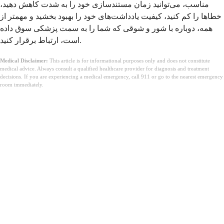
مناسب، می‌توانید زمان مستندسازی خود را به شدت کاهش دهید،
خطاها را کم کنید، کیفیت یادداشت‌های خود را بهبود بخشید و مهمتر از
همه، دوباره با شور و شوقی که شما را به سمت پزشکی سوق داده
است، ارتباط برقرار کنید.
Medical Disclaimer:
This article is for informational purposes only and does not constitute
medical advice. Always consult a qualified healthcare provider for diagnosis and treatment
decisions. If you are experiencing a medical emergency, call 911 or go to the nearest emergency
room immediately.