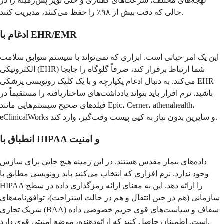
لهجه‌های مختلف، سرعت‌های گفتاری و حتی نویز پس‌زمینه را در
حالی که دقت بیش از ۹۸٪ را حفظ می‌کنند، مدیریت کنند.
ادغام با EHR/EMR
این یک امر حیاتی است. ابزاری که نمی‌تواند با سیستم سوابق سلامت
الکترونیکی (EHR) شما ارتباط برقرار کند، صرفاً گلوگاه را جابجا
می‌کند. به دنبال ادغام یکپارچه و با یک کلیک رونویسی پزشکی EHR
باشید. نرم افزار باید بتواند یادداشت‌های ساختاریافته را مستقیماً در
فیلدهای صحیح سیستم‌هایی مانند Epic، Cerner، athenahealth،
eClinicalWorks و سایرین بدون نیاز به کپی پیست وقت‌گیر، وارد کند.
انطباق با HIPAA و امنیت
داده‌های بیمار مقدس هستند. در این زمینه هیچ جایی برای سازش
وجود ندارد. نرم افزاری که انتخاب می‌کنید باید رونویسی مطابق با
HIPAA را ارائه دهد. این به معنای ارائه رمزگذاری داده در سطح
سازمانی (هم در حین انتقال و هم در حالت استراحت)، توافق‌نامه‌های
شریک تجاری (BAA) شفاف و سیاست‌های قوی حریم خصوصی داده
است. اطمینان حاصل کنید که ارائه‌دهنده، موضع امنیتی قوی دارد.