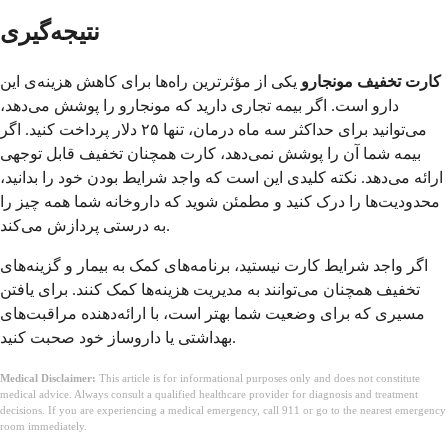
نتیجه‌گیری
کارت تخفیف مونجارو
یکی از مؤثرترین راه‌ها برای کاهش هزینه‌ی این
دارو است. اگر بیمه تجاری دارید که مونجارو را پوشش می‌دهد،
می‌توانید برای حداکثر سه ماه درمان، تنها ۲۵ دلار پرداخت کنید. اگر
بیمه شما آن را پوشش نمی‌دهد، کارت همچنان تخفیف قابل توجهی
ارائه می‌دهد. نکته کلیدی این است که واجد شرایط بودن خود را بدانید،
محدودیت‌ها را درک کنید و مطمئن شوید که داروخانه شما همه چیز را
به درستی پردازش می‌کند.
اگر واجد شرایط کارت نیستید، برنامه‌های کمک به بیمار و گزینه‌های
تخفیف همچنان می‌توانند به مدیریت هزینه‌ها کمک کنند. برای یافتن
مسیری که برای وضعیت شما بهتر است، با ارائه‌دهنده مراقبت‌های
بهداشتی یا داروساز خود صحبت کنید.
Medical Disclaimer:
This article is for informational purposes only and does not constitute
medical advice. Always consult a qualified healthcare provider for diagnosis and treatment
decisions. If you are experiencing a medical emergency, call 911 or go to the nearest emergency
room immediately.