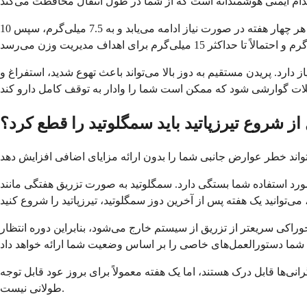
پس از چهار هفته مصرف دوز شروع، ارائه‌دهنده شما احتمالاً دوز تیرزپاتید را به 5 میلی‌گرم در هفته افزایش می‌دهد. این افزایش تدریجی هر چهار هفته در صورت نیاز ادامه می‌یابد و به 7.5 میلی‌گرم، سپس 10
دارد. پریدن مستقیم به دوز بالا می‌تواند باعث تهوع شدید، استفراغ و
 از شروع تیرزپاتید باید سمگلوتید را قطع کرد؟
مگلوتید به صورت تزریق هفتگی مانند Ozempic و Wegovy و همچنین به صورت قرص روزانه به نام Rybelsus موجود است. اگر تزریق هفتگی
وراکی سریعتر از تزریق از سیستم خارج می‌شود، بنابراین دوره انتظار
انی‌ها قابل درک هستند، اما یک هفته معمولاً برای بروز عود قابل توجه
طولانی نیست.