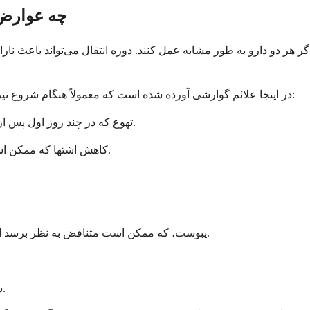
چه عوارض 
گر هر دو دارو به طور مشابه عمل کنند. دوره انتقال می‌تواند باعث نارا
در اینجا علائم گوارشی آورده شده است که معمولاً هنگام شروع تیرزپاتید ظاهر می‌شوند و آماده‌سازی ذهنی و عملی برای آنها ارزش دارد:
• تهوع که در چند روز اول پس از هر تزریق بدتر احساس می‌شود و معمولاً در طول هفته بهبود می‌یابد.
• کاهش اشتها که ممکن است باعث شود حتی غذاهای مورد علاقه شما غیرجذاب به نظر برسند.
• یبوست، که ممکن است متناقض به نظر برسد اما بر برخی افراد به جای یا به صورت متناوب با اسهال تأثیر می‌گذارد.
• سوزش سر دل یا رفلاکس اسید که ممکن است شما را شب بیدار کند.