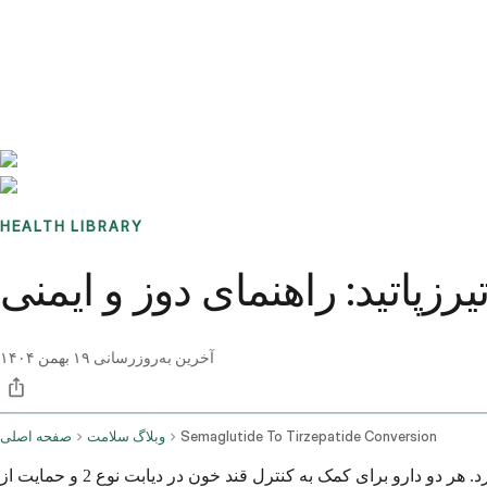
Benchmarks
Stories
FAQ
Sign up / Log in
HEALTH LIBRARY
یرزپاتید: راهنمای دوز و ایمنی
آخرین به‌روزرسانی
۱۹ بهمن ۱۴۰۴
Semaglutide To Tirzepatide Conversion
وبلاگ سلامت
صفحه اصلی
اگر پزشک شما پیشنهاد انتقال از سمگلوتید به تیرزپاتید را داده است، ممکن است تعجب کنید که این تغییر واقعاً برای شما چه معنایی دارد. هر دو دارو برای کمک به کنترل قند خون در دیابت نوع 2 و حمایت از