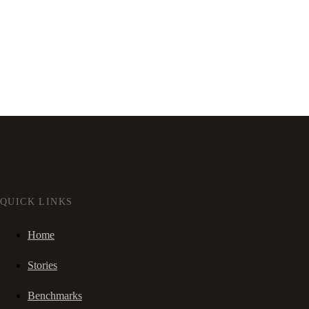
QUICK LINKS
Home
Stories
Benchmarks