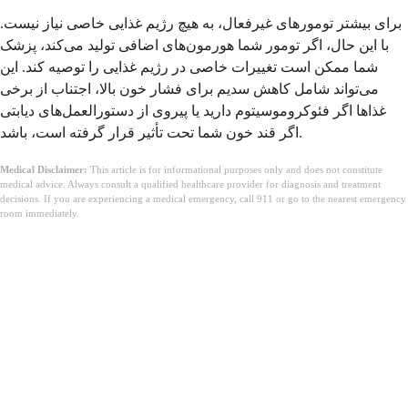
برای بیشتر تومورهای غیرفعال، به هیچ رژیم غذایی خاصی نیاز نیست.
با این حال، اگر تومور شما هورمون‌های اضافی تولید می‌کند، پزشک
شما ممکن است تغییرات خاصی در رژیم غذایی را توصیه کند. این
می‌تواند شامل کاهش سدیم برای فشار خون بالا، اجتناب از برخی
غذاها اگر فئوکروموسیتوم دارید یا پیروی از دستورالعمل‌های دیابتی
اگر قند خون شما تحت تأثیر قرار گرفته است، باشد.
Medical Disclaimer:
This article is for informational purposes only and does not constitute
medical advice. Always consult a qualified healthcare provider for diagnosis and treatment
decisions. If you are experiencing a medical emergency, call 911 or go to the nearest emergency
room immediately.