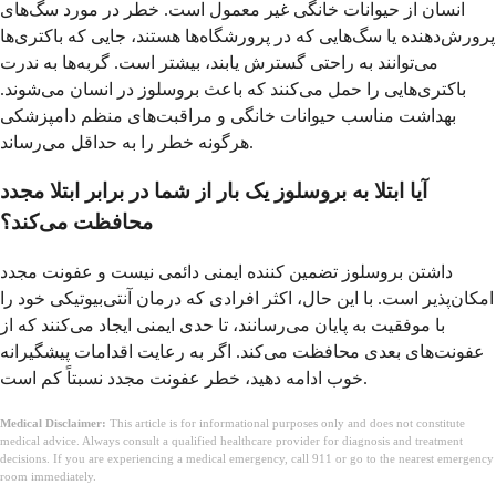
انسان از حیوانات خانگی غیر معمول است. خطر در مورد سگ‌های
پرورش‌دهنده یا سگ‌هایی که در پرورشگاه‌ها هستند، جایی که باکتری‌ها
می‌توانند به راحتی گسترش یابند، بیشتر است. گربه‌ها به ندرت
باکتری‌هایی را حمل می‌کنند که باعث بروسلوز در انسان می‌شوند.
بهداشت مناسب حیوانات خانگی و مراقبت‌های منظم دامپزشکی
هرگونه خطر را به حداقل می‌رساند.
آیا ابتلا به بروسلوز یک بار از شما در برابر ابتلا مجدد
محافظت می‌کند؟
داشتن بروسلوز تضمین کننده ایمنی دائمی نیست و عفونت مجدد
امکان‌پذیر است. با این حال، اکثر افرادی که درمان آنتی‌بیوتیکی خود را
با موفقیت به پایان می‌رسانند، تا حدی ایمنی ایجاد می‌کنند که از
عفونت‌های بعدی محافظت می‌کند. اگر به رعایت اقدامات پیشگیرانه
خوب ادامه دهید، خطر عفونت مجدد نسبتاً کم است.
Medical Disclaimer:
This article is for informational purposes only and does not constitute
medical advice. Always consult a qualified healthcare provider for diagnosis and treatment
decisions. If you are experiencing a medical emergency, call 911 or go to the nearest emergency
room immediately.