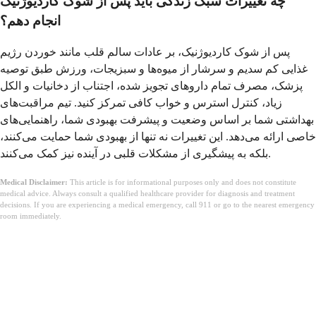
چه تغییرات سبک زندگی باید پس از شوک کاردیوژنیک
انجام دهم؟
پس از شوک کاردیوژنیک، بر عادات سالم قلب مانند خوردن رژیم
غذایی کم سدیم و سرشار از میوه‌ها و سبزیجات، ورزش طبق توصیه
پزشک، مصرف تمام داروهای تجویز شده، اجتناب از دخانیات و الکل
زیاد، کنترل استرس و خواب کافی تمرکز کنید. تیم مراقبت‌های
بهداشتی شما بر اساس وضعیت و پیشرفت بهبودی شما، راهنمایی‌های
خاصی ارائه می‌دهد. این تغییرات نه تنها از بهبودی شما حمایت می‌کنند،
بلکه به پیشگیری از مشکلات قلبی در آینده نیز کمک می‌کنند.
Medical Disclaimer:
This article is for informational purposes only and does not constitute
medical advice. Always consult a qualified healthcare provider for diagnosis and treatment
decisions. If you are experiencing a medical emergency, call 911 or go to the nearest emergency
room immediately.