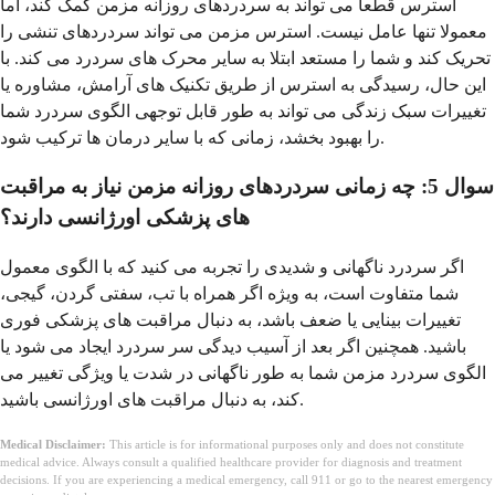
استرس قطعا می تواند به سردردهای روزانه مزمن کمک کند، اما
معمولا تنها عامل نیست. استرس مزمن می تواند سردردهای تنشی را
تحریک کند و شما را مستعد ابتلا به سایر محرک های سردرد می کند. با
این حال، رسیدگی به استرس از طریق تکنیک های آرامش، مشاوره یا
تغییرات سبک زندگی می تواند به طور قابل توجهی الگوی سردرد شما
را بهبود بخشد، زمانی که با سایر درمان ها ترکیب شود.
سوال 5: چه زمانی سردردهای روزانه مزمن نیاز به مراقبت
های پزشکی اورژانسی دارند؟
اگر سردرد ناگهانی و شدیدی را تجربه می کنید که با الگوی معمول
شما متفاوت است، به ویژه اگر همراه با تب، سفتی گردن، گیجی،
تغییرات بینایی یا ضعف باشد، به دنبال مراقبت های پزشکی فوری
باشید. همچنین اگر بعد از آسیب دیدگی سر سردرد ایجاد می شود یا
الگوی سردرد مزمن شما به طور ناگهانی در شدت یا ویژگی تغییر می
کند، به دنبال مراقبت های اورژانسی باشید.
Medical Disclaimer:
This article is for informational purposes only and does not constitute
medical advice. Always consult a qualified healthcare provider for diagnosis and treatment
decisions. If you are experiencing a medical emergency, call 911 or go to the nearest emergency