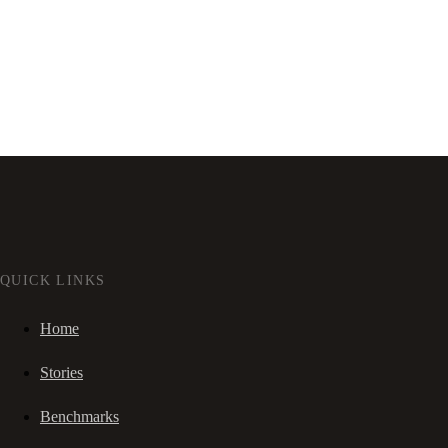
QUICK LINKS
Home
Stories
Benchmarks