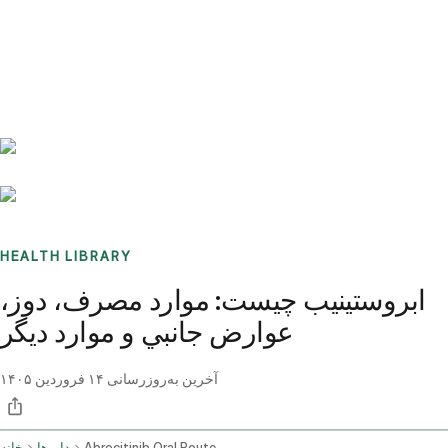
Benchmarks
Stories
FAQ
Sign up / Log in
HEALTH LIBRARY
ابروستينيب چيست: موارد مصرف، دوز،
عوارض جانبي و موارد ديگر
آخرین به‌روزرسانی
۱۴ فروردین ۱۴۰۵
Abrocitinib Oral Route
داروها
خانه