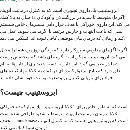
ابروستينيب يك داروي تجويزي است كه به كنترل درماتيت آتوپيك
(اگزما) متوسط تا شديد در بزرگسالان و كودكان 12 سال به بالا كمك
مي كند. اين داروي خوراكي با هدف قرار دادن مسيرهاي خاص سيستم
ايمني كه باعث التهاب و خارش مرتبط با اگزما مي شوند، عمل مي
كند و زماني كه درمان هاي موضعي كافي نبوده اند، تسكين مي دهد.
اگر با اگزماي مداومي سروكار داريد كه زندگي روزمره شما را مختل
مي كند، ابروستينيب ممكن است گزينه اي باشد كه متخصص پوست
شما در نظر مي گيرد. اين دارو به دسته جديدتري از داروها به نام
مهاركننده هاي JAK تعلق دارد كه نتايج اميدواركننده اي در كمك به
افراد براي بازيابي كنترل بر وضعيت پوست خود نشان داده اند.
ابروستينيب چيست؟
ابروستينيب يك مهاركننده خوراكي JAK1 است كه به طور خاص براي
درمان درماتيت آتوپيك متوسط تا شديد طراحي شده است. JAK
مخفف Janus kinase است كه پروتئين هايي هستند كه به كنترل التهاب
در بدن شما كمك مي كنند.