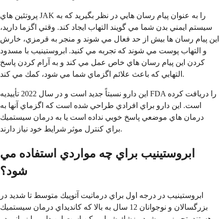
پروتئين هاي JAK را به عنوان پيام رسان هايي در نظر بگيريد كه به
سيستم ايمني بدن شما مي گويند التهاب ايجاد كند. وقتي اگزما داريد،
اين پيام رسان ها بيش از حد فعال مي شوند و منجر به قرمزي، خارش
و التهاب پوست مي شوند كه تجربه مي كنيد. ابروستينيب با مسدود
كردن اين پيام رسان هاي خاص عمل مي كند و به آرام كردن پاسخ
التهابي كه باعث علائم اگزماي شما مي شود، كمك مي كند.
اين دارو نسبتاً جديد است و در سال 2022 تأييديه FDA را دريافت كرده
است. اين دارو براي افرادي طراحي شده است كه اگزماي آنها به
درمان هاي موضعي پاسخ خوبي نداده است يا به درمان سيستميك
براي كنترل موثر شرايط خود نياز دارند.
ابروستينيب براي چه مواردي استفاده مي
شود؟
ابروستينيب در درجه اول براي درماتيت آتوپيك متوسط تا شديد در
بزرگسالان و نوجوانان 12 سال به بالا كه كانديداي درمان سيستميك
هستند، تجويز مي شود. پزشك شما ممكن است اين دارو را زماني در