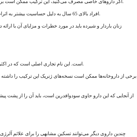
اگر داروهای خاصی مصرف می‌کنید، این ترکیب ممکن است برای شما بی‌خطر نباشد. همیشه در مورد تمام داروهایی که مصرف می‌کنید، از جمله داروهای بدون نسخه و مکمل‌ها، به پزشک خود اطلاع دهید.
افراد بالای 65 سال به دلیل حساسیت بیشتر به اثرات آنتی‌هیستامین و ضد احتقان، نیاز به توجه ویژه دارند. پزشک شما ممکن است دوز کمتری را توصیه کند یا درمان‌های جایگزین را پیشنهاد دهد.
زنان باردار و شیرده باید در مورد خطرات و مزایای آن با ارا
نام تجاری رایج برای این داروی ترکیبی Semprex-D است. این نام تجاری اصلی است که در اکثر داروخانه‌ها پیدا می‌کنید، زمانی که پزشک شما آکریواستین و سودوافدرین را تجویز می‌کند.
برخی از داروخانه‌ها ممکن است نسخه‌های ژنریک این ترکیب را داشته باش
از آنجایی که این دارو حاوی سودوافدرین است، باید آن را از پشت پیشخ
چندین داروی دیگر می‌توانند تسکین مشابهی را برای علائم آلرژی