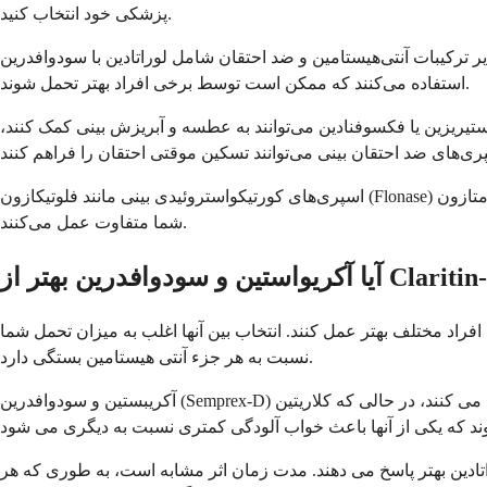
پزشکی خود انتخاب کنید.
یبات آنتی‌هیستامین و ضد احتقان شامل لوراتادین با سودوافدرین (Claritin-D) یا ستیریزین با سودوافدرین (Zyrtec-D) است. این داروها به طور مشابه عمل می‌کنند، اما از آنتی‌هیستامین‌های متفاوتی
استفاده می‌کنند که ممکن است توسط برخی افراد بهتر تحمل شوند.
ستیریزین یا فکسوفنادین می‌توانند به عطسه و آبریزش بینی کمک کنند،
اسپری‌های کورتیکواستروئیدی بینی مانند فلوتیکازون (Flonase) یا مومتازون (Nasonex) اغلب برای علائم آلرژی بسیار موثر هستند و می‌توانند در درازمدت استفاده شوند. این داروها با کاهش التهاب در مجاری بینی
شما متفاوت عمل می‌کنند.
فراد مختلف بهتر عمل کنند. انتخاب بین آنها اغلب به میزان تحمل شما
نسبت به هر جزء آنتی هیستامین بستگی دارد.
آکریبستین و سودوافدرین (Semprex-D) از آکریبستین به عنوان آنتی هیستامین استفاده می کنند، در حالی که کلاریتین-D از لوراتادین استفاده می کند. هر دو به عنوان آنتی هیستامین های غیر خواب آور در نظر
راتادین بهتر پاسخ می دهند. مدت زمان اثر مشابه است، به طوری که هر