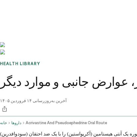
Benchmarks
Stories
FAQ
Sign up / Log in
HEALTH LIBRARY
 عوارض جانبی و موارد دیگر
آخرین به‌روزرسانی
۱۴ فروردین ۱۴۰۵
Acrivastine And Pseudoephedrine Oral Route
داروها
خانه
 یک آنتی هیستامین (آکريواستين) را با یک ضد احتقان (سودوافدرین)