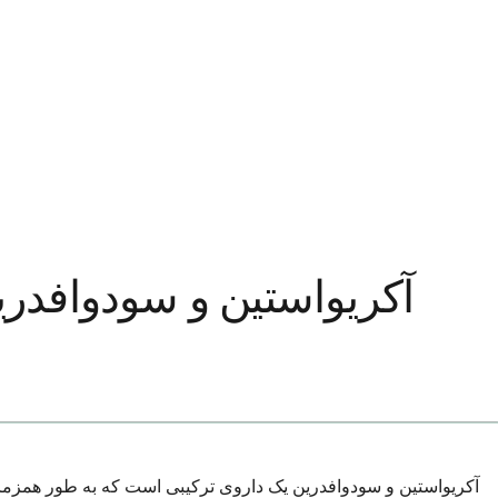
آکريواستين و سودوافدر
آکريواستين و سودوافدرين یک داروی ترکیبی است که به طور همزمان