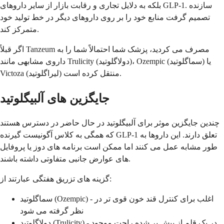
بلکه به دلایل تجاری و رقابت بازار از سایر داروهای GLP-1. سازنده
تصمیم گرفت منابع خود را بر روی داروهای دیگر در خط تولید خود
متمرکز کند.
اگر قبلاً Tanzeum مصرف می کردید، پزشک شما احتمالاً شما را به
داروی مشابهی مانند Trulicity (دولاگلوتید)، Ozempic (سماگلوتید) یا
Victoza (لیراگلوتید) منتقل کرده است.
جایگزین های آلبیگلوتید
چندین جایگزین موثر برای آلبیگلوتید در حال حاضر در دسترس هستند
که همگی به کلاس آگونیست گیرنده GLP-1 تعلق دارند. این داروها به
طور مشابه عمل می کنند اما ممکن است برنامه های دوز یا پروفایل
های عوارض جانبی متفاوتی داشته باشند.
گزینه های تزریق هفتگی عبارتند از:
سماگلوتید (Ozempic) - اغلب برای کنترل قند خون قوی تر در
نظر گرفته می شود
دولاگلوتید (Trulicity) - در یک قلم از پیش پر شده راحت موجود