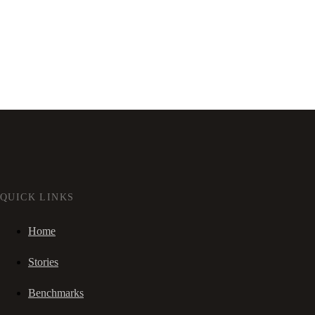
QUICK LINKS
Home
Stories
Benchmarks