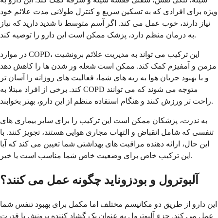
ویژه برای افرادی که به تسکین سریع و کنترل طولانی مدت علائم خود
نیاز دارند، خوب عمل می کند. اگر آسم متوسط ​​تا شدید دارید که نیاز
به درمان منظم دارد، پزشک ممکن است این دارو را توصیه کند.
در موارد COPD، این ترکیب می تواند به مدیریت علائم برونشیت
مزمن و آمفیزم کمک کند. ممکن است شعله ور شدن ها را کاهش دهد
و با بهبود جریان هوا به ریه های شما، فعالیت های روزانه را آسان تر
کند. برخی از افراد مبتلا به COPD متوجه می شوند که می توانند
راحت تر ورزش کنند و هنگام استفاده منظم از این دارو، بهتر بخوابند.
به ندرت، پزشکان ممکن است این ترکیب را برای سایر بیماری های
تنفسی که شامل انقباض و التهاب مجاری هوایی هستند، تجویز کنند. با
این حال، ارائه دهنده مراقبت های بهداشتی شما تعیین می کند که آیا
این ترکیب خاص برای وضعیت خاص شما مناسب است یا خیر.
آلبوترول و بودزوناید چگونه عمل می کنند؟
این دارو از طریق دو مکانیسم مختلف اما مکمل برای بهبود تنفس شما
عمل می کند. جزء آلبوترول به عنوان یک گشاد کننده برونش با قدرت