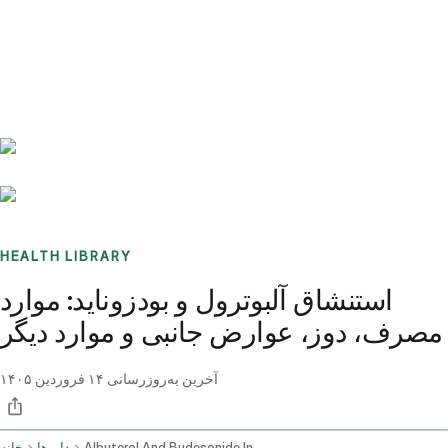
Benchmarks
Stories
FAQ
Sign up / Log in
HEALTH LIBRARY
استنشاق آلبوترول و بودزوناید: موارد
مصرف، دوز، عوارض جانبی و موارد دیگر
آخرین به‌روزرسانی
۱۴ فروردین ۱۴۰۵
Albuterol And Budesonide Inhalation Route
داروها
خانه