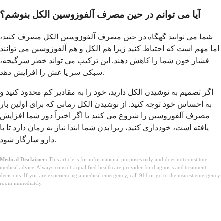
آیا می توانم در حین مصرف آلفوزوسین الکل بنوشم؟
شما می توانید گهگاه در حین مصرف آلفوزوسین الکل مصرف کنید،
اما مهم است که احتیاط کنید زیرا هم الکل و هم آلفوزوسین می توانند
فشار خون شما را کاهش دهند. این ترکیب می تواند خطر سرگیجه،
سبکی سر یا غش را افزایش دهد.
اگر تصمیم به نوشیدن الکل دارید، خود را به مقادیر کم محدود کنید و
به احساس خود توجه کنید. از نوشیدن الکل زمانی که برای اولین بار
مصرف آلفوزوسین را شروع می کنید یا اگر اخیراً دوز شما افزایش
یافته است، خودداری کنید، زیرا بدن شما ابتدا نیاز به زمان دارد تا با
دارو سازگار شود.
Medical Disclaimer:
This article is for informational purposes only and does not constitute
medical advice. Always consult a qualified healthcare provider for diagnosis and treatment
decisions. If you are experiencing a medical emergency, call 911 or go to the nearest emergency
room immediately.