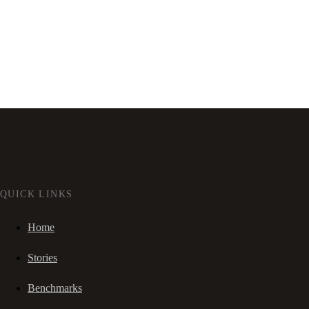
QUICK LINKS
Home
Stories
Benchmarks