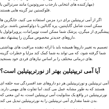
(مهارکننده های انتخابی بازجذب سروتونین) مانند سرترالین یا
فلوکستین نیز گزینه هایی هستند.
اگر از آمی تریپتیلین برای درد مزمن استفاده می کنید، جایگزین ها
ممکن است شامل گاباپنتین، پره گابالین یا دولوکستین باشند. برای
پیشگیری از میگرن، پزشک شما ممکن است توپیرامات، پروپرانولول یا
داروهای جدیدتر مخصوص میگرن را پیشنهاد دهد.
تصمیم به تغییر داروها همیشه باید با ارائه دهنده مراقبت های بهداشتی
شما گرفته شود، که می تواند به شما کمک کند مزایا و خطرات گزینه
های درمانی مختلف را بر اساس نیازهای فردی خود بسنجید.
آیا آمی تریپتیلین بهتر از نورتریپتیلین است؟
آمی تریپتیلین و نورتریپتیلین هر دو داروهای ضد افسردگی سه حلقه ای
هستند که به طور مشابه عمل می کنند، اما تفاوت های مهمی دارند.
نورتریپتیلین در واقع یک متابولیت آمی تریپتیلین است، به این معنی که
بدن شما مقداری آمی تریپتیلین را به نورتریپتیلین تبدیل می کند.