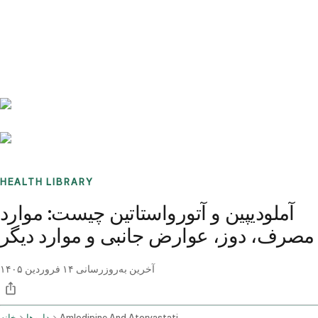
Benchmarks
Stories
FAQ
Sign up / Log in
HEALTH LIBRARY
آملودیپین و آتورواستاتین چیست: موارد
مصرف، دوز، عوارض جانبی و موارد دیگر
آخرین به‌روزرسانی
۱۴ فروردین ۱۴۰۵
Amlodipine And Atorvastatin Oral Route
داروها
خانه