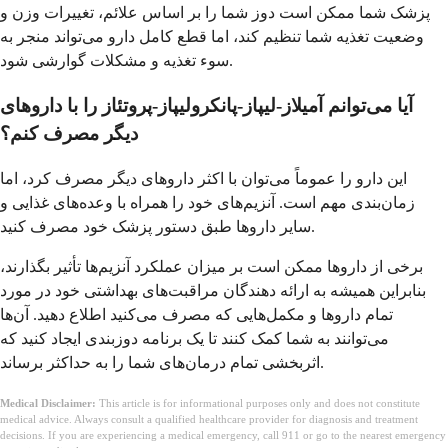
پزشک شما ممکن است دوز شما را بر اساس علائم، تغییرات وزن و
وضعیت تغذیه شما تنظیم کند، اما قطع کامل دارو می‌تواند منجر به
سوء تغذیه و مشکلات گوارشی شود.
آیا می‌توانم آمیلاز-لیپاز-پانکرولیپاز-پروتئاز را با داروهای
دیگر مصرف کنم؟
این دارو را عموماً می‌توان با اکثر داروهای دیگر مصرف کرد، اما
زمان‌بندی مهم است. آنزیم‌های خود را همراه با وعده‌های غذایی و
سایر داروها طبق دستور پزشک خود مصرف کنید.
برخی از داروها ممکن است بر میزان عملکرد آنزیم‌ها تأثیر بگذارند،
بنابراین همیشه به ارائه دهندگان مراقبت‌های بهداشتی خود در مورد
تمام داروها و مکمل‌هایی که مصرف می‌کنید اطلاع دهید. آن‌ها
می‌توانند به شما کمک کنند تا یک برنامه دوزبندی ایجاد کنید که
اثربخشی تمام درمان‌های شما را به حداکثر برساند.
Medical Disclaimer:
This article is for informational purposes only and does not constitute
medical advice. Always consult a qualified healthcare provider for diagnosis and treatment
decisions. If you are experiencing a medical emergency, call 911 or go to the nearest emergency