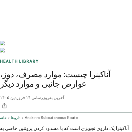
Benchmarks
Stories
FAQ
Sign up / Log in
HEALTH LIBRARY
آناکينرا چيست: موارد مصرف، دوز،
عوارض جانبی و موارد دیگر
آخرین به‌روزرسانی
۱۴ فروردین ۱۴۰۵
Anakinra Subcutaneous Route
داروها
خانه
آناکينرا یک داروی تجویزی است که با مسدود کردن پروتئین خاصی به