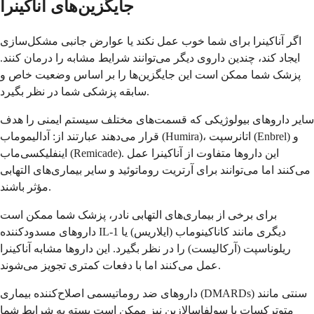
جایگزین‌های آناکینرا
اگر آناکینرا برای شما خوب عمل نکند یا عوارض جانبی مشکل‌سازی
ایجاد کند، چندین داروی دیگر می‌توانند شرایط مشابه را درمان کنند.
پزشک شما ممکن است این جایگزین‌ها را بر اساس وضعیت خاص و
سابقه پزشکی شما در نظر بگیرد.
سایر داروهای بیولوژیکی که قسمت‌های مختلف سیستم ایمنی را هدف
قرار می‌دهند عبارتند از: آدالیموماب (Humira)، اتانرسپت (Enbrel) و
اینفلیکسی‌ماب (Remicade). این داروها متفاوت از آناکینرا عمل
می‌کنند اما می‌توانند برای آرتریت روماتوئید و سایر بیماری‌های التهابی
مؤثر باشند.
برای برخی از بیماری‌های التهابی نادر، پزشک شما ممکن است
داروهای مسدودکننده IL-1 دیگری مانند کاناکینوماب (ایلاریس) یا
ریلوناسپت (آرکالیست) را در نظر بگیرد. این داروها مشابه آناکینرا
عمل می‌کنند اما با دفعات کمتری تجویز می‌شوند.
داروهای ضد روماتیسمی اصلاح‌کننده بیماری (DMARDs) سنتی مانند
متوترکسات یا سولفاسالازین نیز ممکن است بسته به شرایط شما