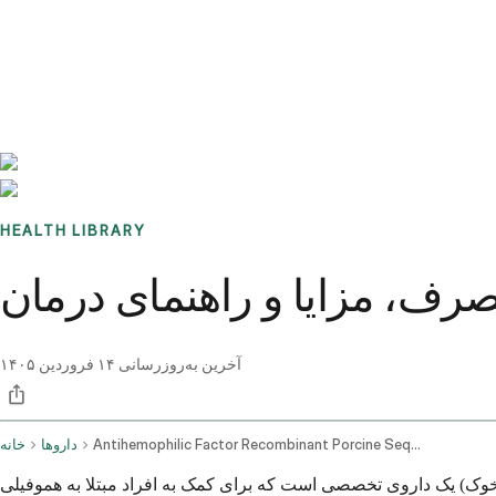
Benchmarks
Stories
FAQ
Sign up / Log in
HEALTH LIBRARY
صرف، مزایا و راهنمای درمان
آخرین به‌روزرسانی
۱۴ فروردین ۱۴۰۵
Antihemophilic Factor Recombinant Porcine Sequence Intravenous Route
داروها
خانه
 کمک به افراد مبتلا به هموفیلی A در مدیریت دوره‌های خونریزی طراحی شده است. این درمان نجات‌بخش با جایگزینی فاکتور انعقادی