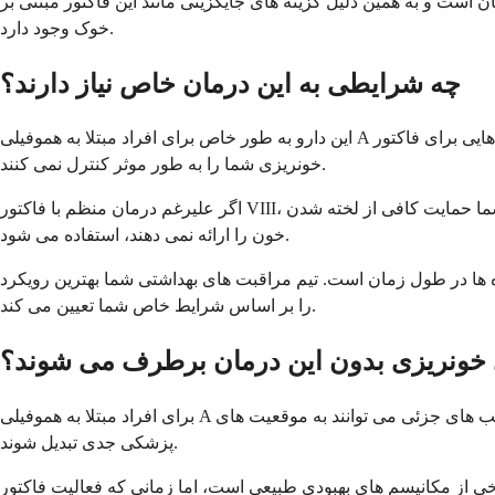
ن است و به همین دلیل گزینه های جایگزینی مانند این فاکتور مبتنی بر
خوک وجود دارد.
چه شرایطی به این درمان خاص نیاز دارند؟
این دارو به طور خاص برای افراد مبتلا به هموفیلی A که مهارکننده هایی برای فاکتور VIII انسانی ایجاد کرده اند، طراحی شده است. پزشک شما معمولاً آن را زمانی توصیه می کند که درمان های استاندارد
خونریزی شما را به طور موثر کنترل نمی کنند.
اگر علیرغم درمان منظم با فاکتور VIII، اپیزودهای خونریزی ناگهانی را تجربه می کنید، ممکن است به این درمان نیاز داشته باشید. همچنین در جراحی هایی که درمان های فعلی شما حمایت کافی از لخته شدن
خون را ارائه نمی دهند، استفاده می شود.
 ها در طول زمان است. تیم مراقبت های بهداشتی شما بهترین رویکرد
را بر اساس شرایط خاص شما تعیین می کند.
ای خونریزی بدون این درمان برطرف می شوند؟
برای افراد مبتلا به هموفیلی A و مهارکننده ها، اپیزودهای خونریزی به ندرت به خودی خود به طور کامل برطرف می شوند. بدون جایگزینی مناسب فاکتور انعقادی، حتی آسیب های جزئی می توانند به موقعیت های
پزشکی جدی تبدیل شوند.
 است، اما زمانی که فعالیت فاکتور VIII کافی ندارید، این مکانیسم ها کافی نیستند. به همین دلیل است که درمان سریع با جایگزینی موثر فاکتور