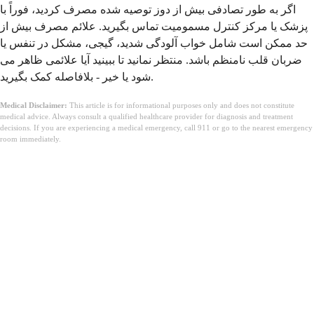
اگر به طور تصادفی بیش از دوز توصیه شده مصرف کردید، فوراً با
پزشک یا مرکز کنترل مسمومیت تماس بگیرید. علائم مصرف بیش از
حد ممکن است شامل خواب آلودگی شدید، گیجی، مشکل در تنفس یا
ضربان قلب نامنظم باشد. منتظر نمانید تا ببینید آیا علائمی ظاهر می
شود یا خیر - بلافاصله کمک بگیرید.
Medical Disclaimer:
This article is for informational purposes only and does not constitute
medical advice. Always consult a qualified healthcare provider for diagnosis and treatment
decisions. If you are experiencing a medical emergency, call 911 or go to the nearest emergency
room immediately.