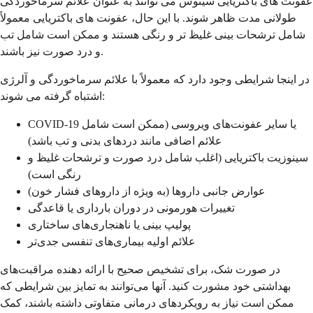
عفونت های باکتریایی سینوس می توانند به عنوان علائم سرماخوردگی
طولانی مدت ظاهر شوند. با این حال، عفونت های باکتریایی معمولاً
شامل ترشحات بینی غلیظ تر و رنگی هستند و ممکن است شامل تب
و درد صورت نیز باشند.
در اینجا شرایطی وجود دارد که معمولاً با علائم سرماخوردگی و آلرژی
اشتباه گرفته می شوند:
COVID-19 یا سایر عفونت‌های ویروسی (ممکن است شامل
علائم اضافی مانند دردهای بدنی و تب باشد)
سینوزیت باکتریایی (اغلب شامل درد صورت و ترشحات غلیظ و
رنگی است)
عوارض جانبی داروها (به ویژه از داروهای فشار خون)
تغییرات هورمونی در دوران بارداری یا قاعدگی
پولیپ بینی یا ناهنجاری‌های ساختاری
علائم اولیه بیماری‌های تنفسی جدی‌تر
در صورت شک، برای تشخیص صحیح با ارائه دهنده مراقبت‌های
بهداشتی خود مشورت کنید. آنها می‌توانند به تمایز بین شرایطی که
ممکن است نیاز به رویکردهای درمانی متفاوتی داشته باشند، کمک