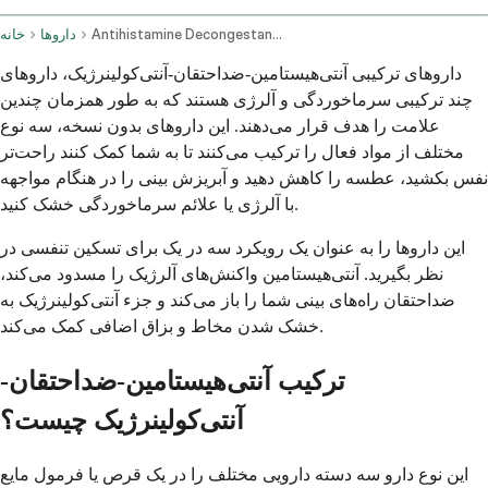
Antihistamine Decongestant And Anticholinergic Combination Oral Route
داروها
خانه
داروهای ترکیبی آنتی‌هیستامین-ضداحتقان-آنتی‌کولینرژیک، داروهای
چند ترکیبی سرماخوردگی و آلرژی هستند که به طور همزمان چندین
علامت را هدف قرار می‌دهند. این داروهای بدون نسخه، سه نوع
مختلف از مواد فعال را ترکیب می‌کنند تا به شما کمک کنند راحت‌تر
نفس بکشید، عطسه را کاهش دهید و آبریزش بینی را در هنگام مواجهه
با آلرژی یا علائم سرماخوردگی خشک کنید.
این داروها را به عنوان یک رویکرد سه در یک برای تسکین تنفسی در
نظر بگیرید. آنتی‌هیستامین واکنش‌های آلرژیک را مسدود می‌کند،
ضداحتقان راه‌های بینی شما را باز می‌کند و جزء آنتی‌کولینرژیک به
خشک شدن مخاط و بزاق اضافی کمک می‌کند.
ترکیب آنتی‌هیستامین-ضداحتقان-
آنتی‌کولینرژیک چیست؟
این نوع دارو سه دسته دارویی مختلف را در یک قرص یا فرمول مایع