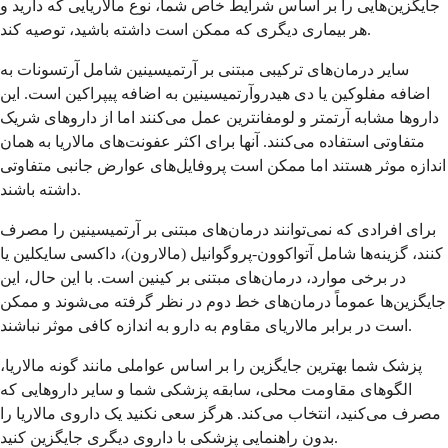
جایگزین‌هایی را بر اساس شرایط خاص شما، نوع مالاریایی که دارید و
هر بیماری دیگری که ممکن است داشته باشید، توصیه کند.
سایر درمان‌های ترکیبی مبتنی بر آرتمیسینین شامل آرتسونات به
اضافه مفلوکین یا دی هیدروآرتمیسینین به اضافه پیپراکین است. این
داروها مشابه آرتمتر و لومفانترین عمل می‌کنند اما از داروهای شریک
متفاوتی استفاده می‌کنند. آنها برای اکثر عفونت‌های مالاریا به همان
اندازه موثر هستند اما ممکن است پروفایل‌های عوارض جانبی متفاوتی
داشته باشند.
برای افرادی که نمی‌توانند درمان‌های مبتنی بر آرتمیسینین را مصرف
کنند، گزینه‌ها شامل آتواکوون-پروگوانیل (مالارون)، داکسی سایکلین یا
در برخی موارد، درمان‌های مبتنی بر کینین است. با این حال، این
جایگزین‌ها عموماً درمان‌های خط دوم در نظر گرفته می‌شوند و ممکن
است در برابر مالاریای مقاوم به دارو به اندازه کافی موثر نباشند.
پزشک شما بهترین جایگزین را بر اساس عواملی مانند گونه مالاریا،
الگوهای مقاومت محلی، سابقه پزشکی شما و سایر داروهایی که
مصرف می‌کنید، انتخاب می‌کند. هرگز سعی نکنید یک داروی مالاریا را
بدون راهنمایی پزشکی با داروی دیگری جایگزین کنید.