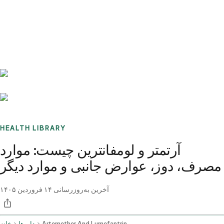
Benchmarks
Stories
FAQ
Sign up / Log in
HEALTH LIBRARY
آرتمتر و لومفانترین چیست: موارد
مصرف، دوز، عوارض جانبی و موارد دیگر
آخرین به‌روزرسانی
۱۴ فروردین ۱۴۰۵
Artemether And Lumefantrine Oral Route
داروها
خانه