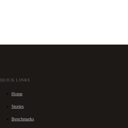
QUICK LINKS
Home
Stories
Benchmarks