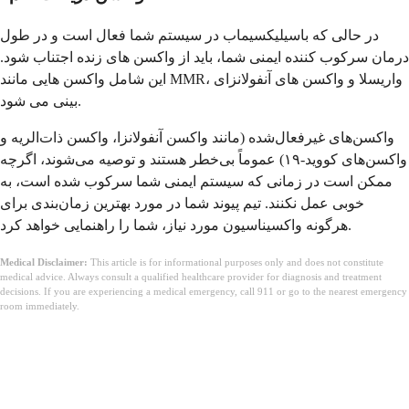
در حالی که باسیلیکسیماب در سیستم شما فعال است و در طول
درمان سرکوب کننده ایمنی شما، باید از واکسن های زنده اجتناب شود.
این شامل واکسن هایی مانند MMR، واریسلا و واکسن های آنفولانزای
بینی می شود.
واکسن‌های غیرفعال‌شده (مانند واکسن آنفولانزا، واکسن ذات‌الریه و
واکسن‌های کووید-۱۹) عموماً بی‌خطر هستند و توصیه می‌شوند، اگرچه
ممکن است در زمانی که سیستم ایمنی شما سرکوب شده است، به
خوبی عمل نکنند. تیم پیوند شما در مورد بهترین زمان‌بندی برای
هرگونه واکسیناسیون مورد نیاز، شما را راهنمایی خواهد کرد.
Medical Disclaimer:
This article is for informational purposes only and does not constitute
medical advice. Always consult a qualified healthcare provider for diagnosis and treatment
decisions. If you are experiencing a medical emergency, call 911 or go to the nearest emergency
room immediately.