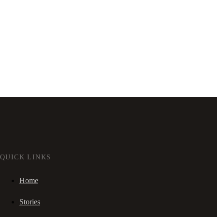
QUICK LINKS
Home
Stories