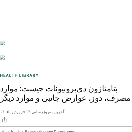
Benchmarks
Stories
FAQ
Sign up / Log in
HEALTH LIBRARY
بتامتازون دی‌پروپیونات چیست: موارد
مصرف، دوز، عوارض جانبی و موارد دیگر
آخرین به‌روزرسانی
۱۴ فروردین ۱۴۰۵
Betamethasone Dipropionate Topical Application Route
داروها
خانه