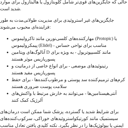
حالی که جایگزین‌های قوی‌تر شامل کلوبتازول یا هالبتازول برای موارد
شدید است.
جایگزین‌های غیر استروئیدی برای مدیریت طولانی‌مدت به طور
فزاینده‌ای محبوب می‌شوند:
مهارکننده‌های کلسی‌نورین مانند تاکرولیموس (Protopic) یا
پیمکرولیموس (Elidel) - مناسب برای نواحی حساس
آنالوگ‌های ویتامین D مانند کلسیپوتریول - به ویژه برای
پسوریازیس موثر هستند
رتینوئیدهای موضعی - برای انواع خاصی از درماتیت و
پسوریازیس مفید هستند
کرم‌های ترمیم‌کننده سد پوستی و مرطوب‌کننده‌ها - برای حفظ
سلامت پوست ضروری هستند
آنتی‌هیستامین‌ها - می‌توانند به خارش مرتبط با واکنش‌های
آلرژیک کمک کنند
برای شرایط شدید یا گسترده، پزشک شما ممکن است درمان‌های
سیستمیک مانند کورتیکواستروئیدهای خوراکی، سرکوب‌کننده‌های
ایمنی یا بیولوژیک‌ها را در نظر بگیرد. نکته کلیدی یافتن تعادل مناسب