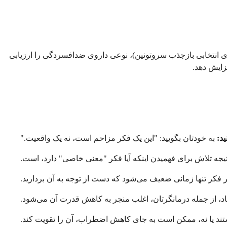
هستید، ممکن است نیاز به مراجعه به روانپزشک داشته باشید که ضرورت تجویز SSRI ها (مهارکننده‌های انتخابی بازجذب سروتونین)، نوعی داروی ضدافسردگی را ارزیابی
فزایش دهد.
د:
به خودتان بگویید: "این یک فکر مزاحم است، نه یک واقعیت."
یجه تلاش برای فهمیدن اینکه آیا فکر "معنی خاصی" دارد، است.
بر فکر تنها زمانی ضعیف می‌شود که دست از توجه به آن بردارید.
اد، از جمله درمانگرتان، اغلب منجر به کاهش قدرت آن می‌شود.
ستند یا نه، ممکن است به جای کاهش اضطراب، آن را تقویت کند.